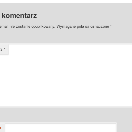
 komentarz
email nie zostanie opublikowany.
Wymagane pola są oznaczone
*
rz
*
*