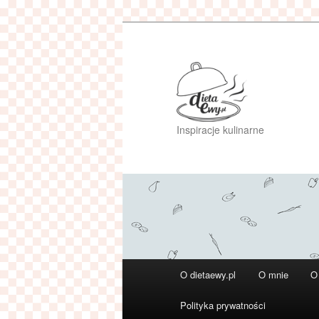
Przeskocz
do
tekstu
Inspiracje kulinarne
Główne
O dietaewy.pl
O mnie
O
menu
Polityka prywatności