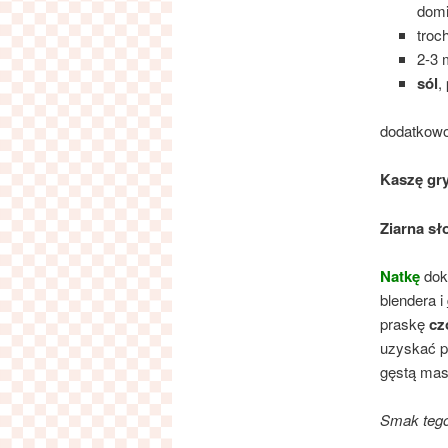
domi
troc
2-3 
sól
,
dodatkowo
Kaszę gr
Ziarna sł
Natkę
dokł
blendera i
praskę
cz
uzyskać p
gęstą mas
Smak tego