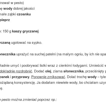
nował w pesto)
hę
wody
dobrej jakości
małe ząbki
czosnku
pieprz
: 150 g
kaszy gryczanej
yczaną
ugotować na sypko.
onecznika
uprażyć na suchej patelni (na małym ogniu, by ich nie spal
adnie umyć i poobrywać listki wraz z cienkimi łodygami. Umieścić 
dokładnie rozdrobnić
. Dodać
olej
, ziarna
słonecznika
, przeciśnięty
osnek
i
przyprawy
.
Ponownie zmiksować
. Dolać trochę
wody
– tyle
ożądaną konsystencję. Ja dodałam niewiele wody, bo chciałam uzy
ę.
 pesto można zmieniać poprzez np.: