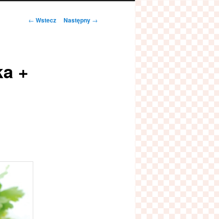
Zobacz
←
Wstecz
Następny
→
wpisy
ka +