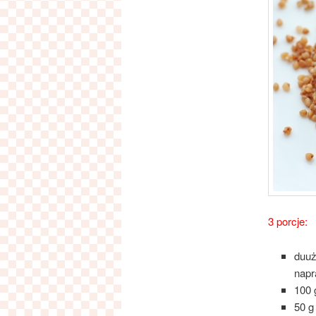
3 porcje:
duu
napr
100 
50 