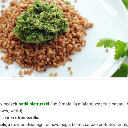
ży pęczek
natki pietruszki
(lub 2 małe; ja miałam pęczek z bazaru, 
awdę wielki)
g ziaren
słonecznika
g
oleju
(użyłam lnianego rafinowanego, bo ma bardzo delikatny smak, 