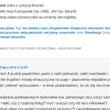
tek soku z cytryny/limonki;
ek innych przypraw (np. chilli), ziół (np. bazylii);
anę ziaren słonecznika na orzechy lub migdały.
osy, pasty
. Tagi:
bez dodatku cukru
,
bezglutenowe
,
bezjajeczne
,
bezmięsne
,
be
sza gryczana
,
natka pietruszki
,
olej lniany
,
słonecznik
. Autor:
DietaEwy.pl
. Doda
dniego odnośnika
.
MACIE “
PESTO Z PIETRUSZKI I SŁONECZNIKA + KASZA GRYCZANA
”
5 lipca 2014 o 12:50
:
isz! A ja dziś popełniłem pesto z natki pietruszki, natki marchewki i
ów (kupiłem młodą włoszczyznę na zupę – poprzednio niejadalne p
aki „zielone” wyrzucałem – a teraz postanowiłem, że nic się nie zma
związaniu podstawowych dylematów tzw. pierwszego razu (użyć sa
w natki, czy z częścią łodyg? myć i suszyć czy od razu miksować?
edzać oliwą czy wodą? przesmażać na końcu?) i wypróbowaniu wszy