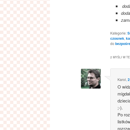
doda
dodat
zami
Kategorie:
S
czosnek
,
ka
do
bezpośre
2 MYŚLI W TE
Karol
,
2
O widz
migdał
dzieci
;-).
Po ro
listkó
rozrz