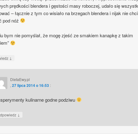
ych prędkości blendera i gęstości masy roboczej, udało się wszyst
wać – łącznie z tym co wisiało na brzegach blendera i nijak nie chc
ć pod nóż
iu bym nie pomyślał, że mogę zjeść ze smakiem kanapkę z takim
kiem”
↓
wiedz
DietaEwy.pl
,
27 lipca 2014 o 16:53
:
sperymenty kulinarne godne podziwu
↓
dpowiedz