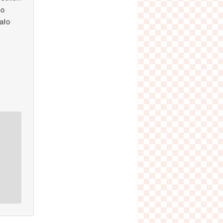
ko
iało