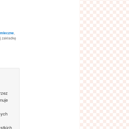
zmleczne
,
j zakładkę
rzez
rnuje
mych
stkich