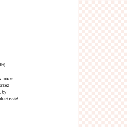
ić).
w misie
 przez
, by
skać dość