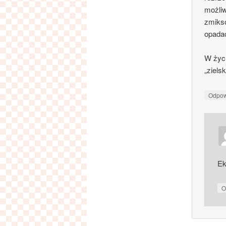
możliw
zmikso
opada
W życ
„ziels
Odpo
Ek
O