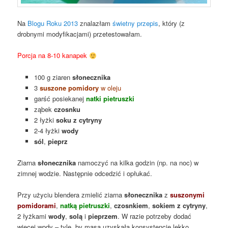
Na
Blogu Roku 2013
znalazłam
świetny przepis
, który (z
drobnymi modyfikacjami) przetestowałam.
Porcja na 8-10 kanapek
100 g ziaren
słonecznika
3
suszone pomidory
w ol
eju
garść posiekanej
natki pietruszki
ząbek
czosnku
2 łyżki
soku z cytryny
2-4 łyżki
wody
sól
,
pieprz
Ziarna
słonecznika
namoczyć na kilka godzin (np. na noc) w
zimnej wodzie. Następnie odcedzić i opłukać.
Przy użyciu blendera zmielić ziarna
słonecznika
z
suszonymi
pomidorami
,
natką pietruszki
,
czosnkiem
,
sokiem z cytryny
,
2 łyżkami
wody
,
solą
i
pieprzem
. W razie potrzeby dodać
więcej wody – tyle, by masa uzyskała konsystencję lekko