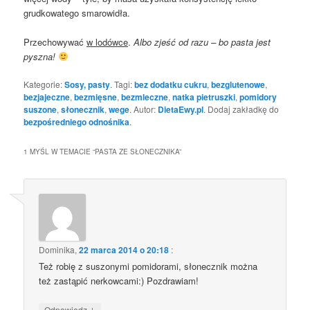
grudkowatego smarowidła.
Przechowywać
w lodówce
.
Albo zjeść od razu – bo pasta jest
pyszna!
Kategorie:
Sosy, pasty
. Tagi:
bez dodatku cukru
,
bezglutenowe
,
bezjajeczne
,
bezmięsne
,
bezmleczne
,
natka pietruszki
,
pomidory
suszone
,
słonecznik
,
wege
. Autor:
DietaEwy.pl
. Dodaj zakładkę do
bezpośredniego odnośnika
.
1 MYŚL W TEMACIE “
PASTA ZE SŁONECZNIKA
”
Dominika
,
22 marca 2014 o 20:18
:
Też robię z suszonymi pomidorami, słonecznik można
też zastąpić nerkowcami:) Pozdrawiam!
↓
Odpowiedz