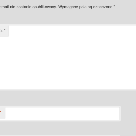
email nie zostanie opublikowany.
Wymagane pola są oznaczone
*
rz
*
*