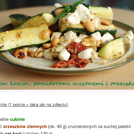
cje (1 porcja = taka jak na zdjęciu):
ednie
cukinie
ść
orzeszków ziemnych (
ok. 40 g) zrumienionych na suchej patelni
rdy
ser kozi
(użyłam 120 g)