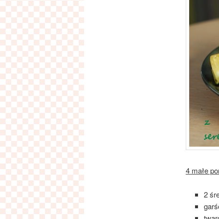
4 małe por
2 śr
gar
twa