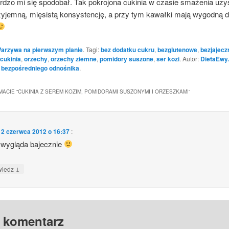
rdzo mi się spodobał. Tak pokrojona cukinia w czasie smażenia uzy
zyjemną, mięsistą konsystencję, a przy tym kawałki mają wygodną d
arzywa na pierwszym planie
. Tagi:
bez dodatku cukru
,
bezglutenowe
,
bezjajecz
cukinia
,
orzechy
,
orzechy ziemne
,
pomidory suszone
,
ser kozi
. Autor:
DietaEwy.
o
bezpośredniego odnośnika
.
MACIE “
CUKINIA Z SEREM KOZIM, POMIDORAMI SUSZONYMI I ORZESZKAMI
”
12 czerwca 2012 o 16:37
:
 wygląda bajecznie
↓
wiedz
 komentarz