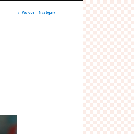
Zobacz
←
Wstecz
Następny
→
wpisy