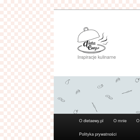
Przeskocz
do
tekstu
Inspiracje kulinarne
Główne
O dietaewy.pl
O mnie
O
menu
Polityka prywatności