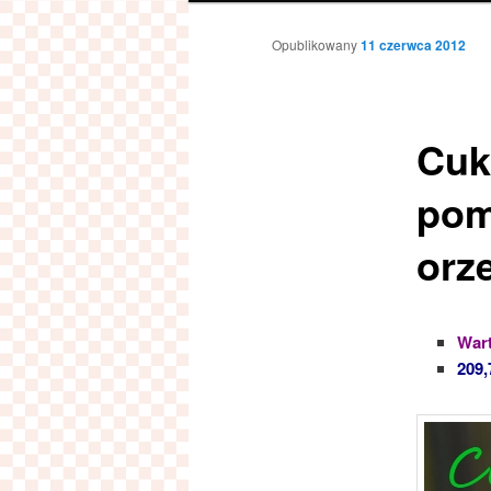
Opublikowany
11 czerwca 2012
Cuk
pom
orz
Wart
209,