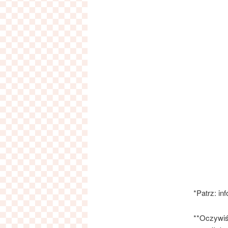
*Patrz: in
**Oczywiśc