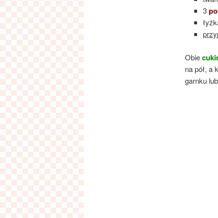
3
po
łyż
przy
Obie
cuki
na pół, a
garnku lub