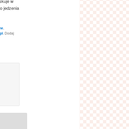
skuje w
o jedzenia
ne
,
pl
. Dodaj