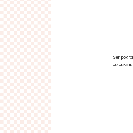
Ser
pokroi
do cukini