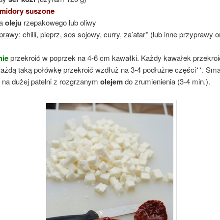
midory suszone
ka
oleju
rzepakowego lub oliwy
prawy:
chilli, pieprz, sos sojowy, curry, za’atar* (lub inne przyprawy o
nie
przekroić w poprzek na 4-6 cm kawałki. Każdy kawałek przekro
 każdą taką połówkę przekroić wzdłuż na 3-4 podłużne części**. Sm
 na dużej patelni z rozgrzanym
olejem
do zrumienienia (3-4 min.).