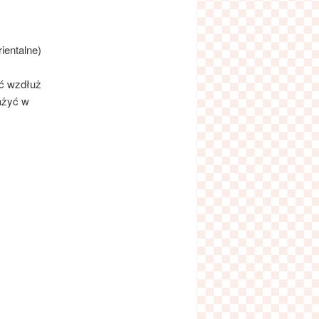
rientalne)
ić wzdłuż
ażyć w