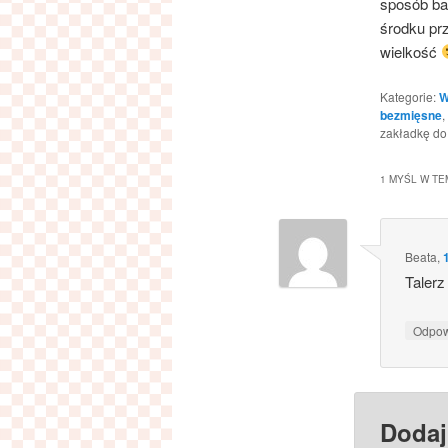
sposób ba
środku pr
wielkość
Kategorie:
W
bezmięsne
,
zakładkę d
1 MYŚL W TE
Beata
,
Talerz
Odpo
Dodaj