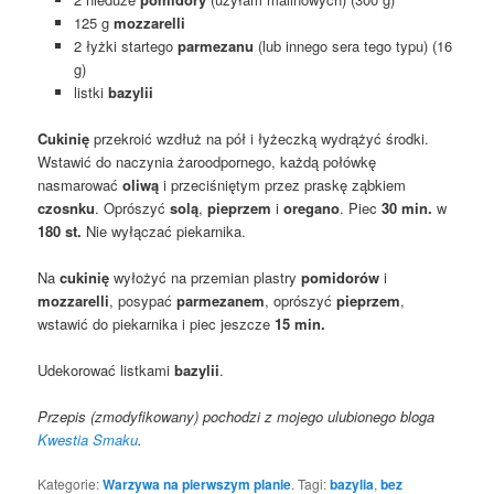
125 g
mozzarelli
2 łyżki startego
parmezanu
(lub innego sera tego typu) (16
g)
listki
bazylii
Cukinię
przekroić wzdłuż na pół i łyżeczką wydrążyć środki.
Wstawić do naczynia żaroodpornego, każdą połówkę
nasmarować
oliwą
i przeciśniętym przez praskę ząbkiem
czosnku
. Oprószyć
solą
,
pieprzem
i
oregano
. Piec
30 min.
w
180 st.
Nie wyłączać piekarnika.
Na
cukinię
wyłożyć na przemian plastry
pomidorów
i
mozzarelli
, posypać
parmezanem
, oprószyć
pieprzem
,
wstawić do piekarnika i piec jeszcze
15 min.
Udekorować listkami
bazylii
.
Przepis (zmodyfikowany) pochodzi z mojego ulubionego bloga
Kwestia Smaku
.
Kategorie:
Warzywa na pierwszym planie
. Tagi:
bazylia
,
bez