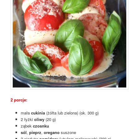
2 porcje:
mała
cukinia
(żółta lub zielona) (ok. 300 g)
2 łyżki
oliwy
(20 g)
ząbek
czosnku
sól
,
pieprz
,
oregano
suszone
2 nieduże
pomidory
(użyłam malinowych) (300 g)