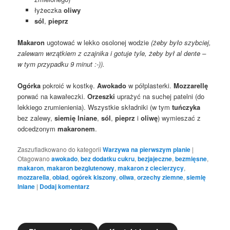
łyżeczka
oliwy
sól
,
pieprz
Makaron
ugotować w lekko osolonej wodzie
(żeby było szybciej,
zalewam wrzątkiem z czajnika i gotuje tyle, żeby był al dente –
w tym przypadku 9 minut :-)).
Ogórka
pokroić w kostkę.
Awokado
w półplasterki.
Mozzarellę
porwać na kawałeczki.
Orzeszki
uprażyć na suchej patelni (do
lekkiego zrumienienia). Wszystkie składniki (w tym
tuńczyka
bez zalewy,
siemię lniane
,
sól
,
pieprz
i
oliwę
) wymieszać z
odcedzonym
makaronem
.
Zaszufladkowano do kategorii
Warzywa na pierwszym planie
|
Otagowano
awokado
,
bez dodatku cukru
,
bezjajeczne
,
bezmięsne
,
makaron
,
makaron bezglutenowy
,
makaron z ciecierzycy
,
mozzarella
,
obiad
,
ogórek kiszony
,
oliwa
,
orzechy ziemne
,
siemię
lniane
|
Dodaj komentarz