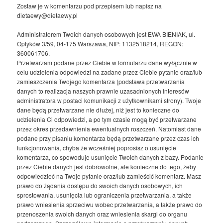
Zostaw je w komentarzu pod przepisem lub napisz na
dietaewy@dietaewy.pl
Administratorem Twoich danych osobowych jest EWA BIENIAK, ul.
Optyków 3/59, 04-175 Warszawa, NIP: 1132518214, REGON:
360061706.
Przetwarzam podane przez Ciebie w formularzu dane wyłącznie w
celu udzielenia odpowiedzi na zadane przez Ciebie pytanie oraz/lub
zamieszczenia Twojego komentarza (podstawa przetwarzania
danych to realizacja naszych prawnie uzasadnionych interesów
administratora w postaci komunikacji z użytkownikami strony). Twoje
dane będą przetwarzane nie dłużej, niż jest to konieczne do
udzielenia Ci odpowiedzi, a po tym czasie mogą być przetwarzane
przez okres przedawnienia ewentualnych roszczeń. Natomiast dane
podane przy pisaniu komentarza będą przetwarzane przez czas ich
funkcjonowania, chyba że wcześniej poprosisz o usunięcie
komentarza, co spowoduje usunięcie Twoich danych z bazy. Podanie
przez Ciebie danych jest dobrowolne, ale konieczne do tego, żeby
odpowiedzieć na Twoje pytanie oraz/lub zamieścić komentarz. Masz
prawo do żądania dostępu do swoich danych osobowych, ich
sprostowania, usunięcia lub ograniczenia przetwarzania, a także
prawo wniesienia sprzeciwu wobec przetwarzania, a także prawo do
przenoszenia swoich danych oraz wniesienia skargi do organu