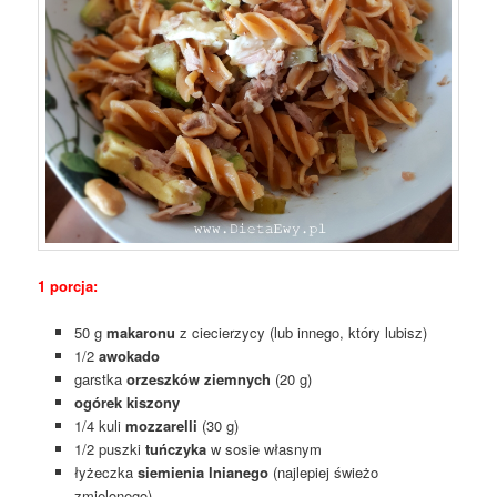
1 porcja:
50 g
makaronu
z ciecierzycy (lub innego, który lubisz)
1/2
awokado
garstka
orzeszków ziemnych
(20 g)
ogórek kiszony
1/4 kuli
mozzarelli
(30 g)
1/2 puszki
tuńczyka
w sosie własnym
łyżeczka
siemienia lnianego
(najlepiej świeżo
zmielonego)