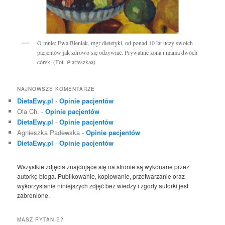
O mnie: Ewa Bieniak, mgr dietetyki, od ponad 10 lat uczy swoich
pacjentów jak zdrowo się odżywiać. Prywatnie żona i mama dwóch
córek. (Fot. @arteszkaa)
NAJNOWSZE KOMENTARZE
DietaEwy.pl
-
Opinie pacjentów
Ola Ch.
-
Opinie pacjentów
DietaEwy.pl
-
Opinie pacjentów
Agnieszka Padewska
-
Opinie pacjentów
DietaEwy.pl
-
Opinie pacjentów
Wszystkie zdjęcia znajdujące się na stronie są wykonane przez
autorkę bloga. Publikowanie, kopiowanie, przetwarzanie oraz
wykorzystanie niniejszych zdjęć bez wiedzy i zgody autorki jest
zabronione.
MASZ PYTANIE?