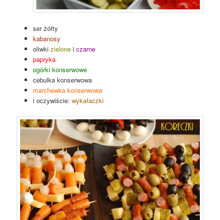
ser żółty
kabanosy
oliwki
zielone
i
czarne
papryka
ogórki konserwowe
cebulka konserwowa
marchewka konserwowa
i oczywiście:
wykałaczki