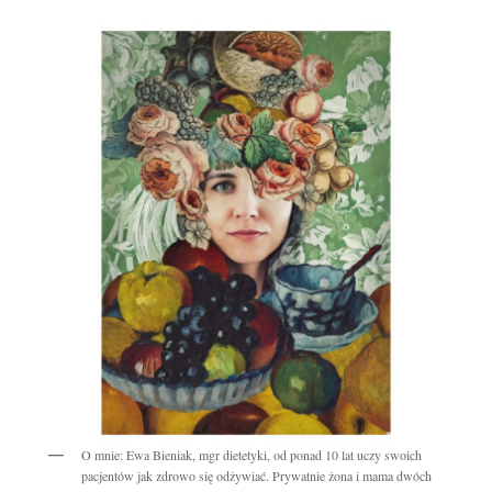
O mnie: Ewa Bieniak, mgr dietetyki, od ponad 10 lat uczy swoich
pacjentów jak zdrowo się odżywiać. Prywatnie żona i mama dwóch