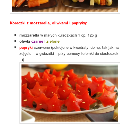
Koreczki z mozzarellą, oliwkami i papryką:
mozzarella
w małych kuleczkach 1 op. 125 g
oliwki
czarne
i
zielone
papryki
czerwone (pokrojone w kwadraty lub np. tak jak na
zdjęciu – w gwiazdki – przy pomocy foremki do ciasteczek
:-))