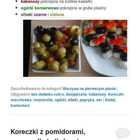
kabanosy
pokrojone na krótkie kawałki
ogórki konserwowe
pokrojone w grube plastry
oliwki
czarne
i
zielone
Zaszufladkowano do kategorii
Warzywa na pierwszym planie
|
Otagowano
bez dodatku cukru
,
bezjajeczne
,
kabanosy
,
koreczki
,
marchewka
,
mozzarella
,
ogórki
,
oliwki
,
papryka
,
ser
|
Dodaj
komentarz
Koreczki z pomidorami,