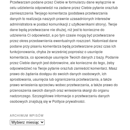
Przetwarzam podane przez Ciebie w formularzu dane wyłącznie w
celu udzielenia odpowiedzi na zadane przez Ciebie pytanie oraz/lub
zamieszczenia Twojego komentarza (podstawa przetwarzania
danych to realizacja naszych prawnie uzasadnionych interesów
administratora w postaci komunikacji z użytkownikami strony). Twoje
dane będą przetwarzane nie dłużej, niż jest to konieczne do
udzielenia Ci odpowiedzi, a po tym czasie mogą być przetwarzane
przez okres przedawnienia ewentualnych roszczeń. Natomiast dane
podane przy pisaniu komentarza będą przetwarzane przez czas ich
funkcjonowania, chyba że wcześniej poprosisz o usunięcie
komentarza, co spowoduje usunięcie Twoich danych z bazy. Podanie
przez Ciebie danych jest dobrowolne, ale konieczne do tego, żeby
odpowiedzieć na Twoje pytanie oraz/lub zamieścić komentarz. Masz
prawo do żądania dostępu do swoich danych osobowych, ich
sprostowania, usunięcia lub ograniczenia przetwarzania, a także
prawo wniesienia sprzeciwu wobec przetwarzania, a także prawo do
przenoszenia swoich danych oraz wniesienia skargi do organu
nadzorczego. Szczegółowe informacje o przetwarzaniu danych
osobowych znajdują się w Polityce prywatności.
ARCHIWUM WPISÓW
Archiwum
wpisów