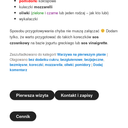
pomidorki
koktajlowe
kuleczki
mozzarelli
oliwki
(
zielone
i
czarne
lub jeden rodzaj – jak kto lubi)
wykałaczki
Sposobu przygotowywania chyba nie muszę załączać
Dodam
tylko, że warto przygotować do takich koreczków
sos
czosnkowy
na bazie jogurtu greckiego lub
sos vinaigrette
.
Zaszufladkowano do kategorii
Warzywa na pierwszym planie
|
Otagowano
bez dodatku cukru
,
bezglutenowe
,
bezjajeczne
,
bezmięsne
,
koreczki
,
mozzarella
,
oliwki
,
pomidory
|
Dodaj
komentarz
Pierwsza wizyta
Kontakt i zapisy
Cennik