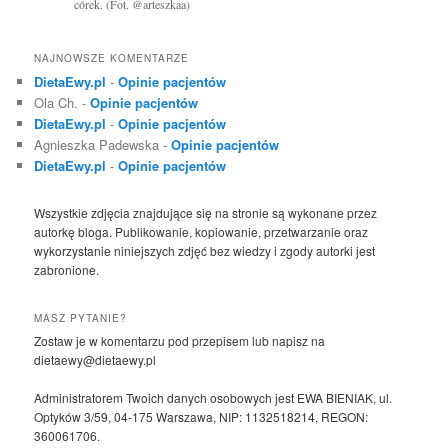
córek. (Fot. @arteszkaa)
NAJNOWSZE KOMENTARZE
DietaEwy.pl
-
Opinie pacjentów
Ola Ch.
-
Opinie pacjentów
DietaEwy.pl
-
Opinie pacjentów
Agnieszka Padewska
-
Opinie pacjentów
DietaEwy.pl
-
Opinie pacjentów
Wszystkie zdjęcia znajdujące się na stronie są wykonane przez
autorkę bloga. Publikowanie, kopiowanie, przetwarzanie oraz
wykorzystanie niniejszych zdjęć bez wiedzy i zgody autorki jest
zabronione.
MASZ PYTANIE?
Zostaw je w komentarzu pod przepisem lub napisz na
dietaewy@dietaewy.pl
Administratorem Twoich danych osobowych jest EWA BIENIAK, ul.
Optyków 3/59, 04-175 Warszawa, NIP: 1132518214, REGON:
360061706.