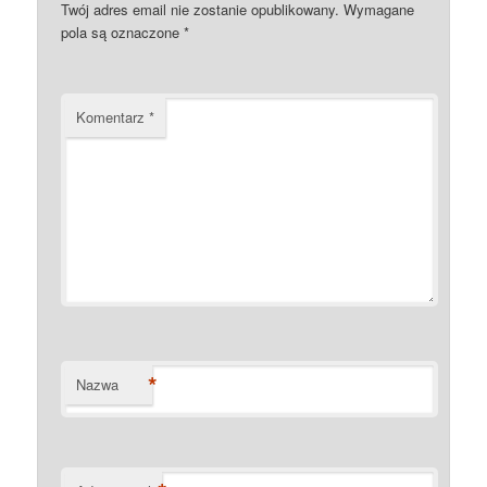
Twój adres email nie zostanie opublikowany.
Wymagane
pola są oznaczone
*
Komentarz
*
*
Nazwa