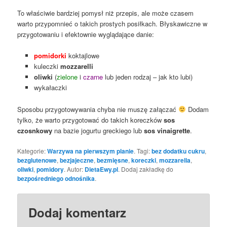
To właściwie bardziej pomysł niż przepis, ale może czasem
warto przypomnieć o takich prostych posiłkach. Błyskawiczne w
przygotowaniu i efektownie wyglądające danie:
pomidorki
koktajlowe
kuleczki
mozzarelli
oliwki
(
zielone
i
czarne
lub jeden rodzaj – jak kto lubi)
wykałaczki
Sposobu przygotowywania chyba nie muszę załączać
Dodam
tylko, że warto przygotować do takich koreczków
sos
czosnkowy
na bazie jogurtu greckiego lub
sos vinaigrette
.
Kategorie:
Warzywa na pierwszym planie
. Tagi:
bez dodatku cukru
,
bezglutenowe
,
bezjajeczne
,
bezmięsne
,
koreczki
,
mozzarella
,
oliwki
,
pomidory
. Autor:
DietaEwy.pl
. Dodaj zakładkę do
bezpośredniego odnośnika
.
Dodaj komentarz