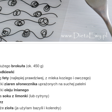
dużego
brokuła
(ok. 450 g)
odkiewki
 g
fety
(najlepiej prawdziwej, z mleka koziego i owczego)
żki
ziaren słonecznika
uprażonych na suchej patelni
żki
oleju lnianego
ka
soku z limonki
(lub cytryny)
rz
eże
zioła
(ja użyłam bazylii i kolendry)