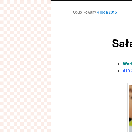
Opublikowany
4 lipca 2015
Sała
Wart
419,