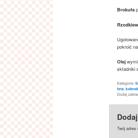
Brokuła
p
Rzodkiew
Ugotowan
pokroić na
Olej
wymi
składniki s
Kategorie:
S
feta
,
kolend
Dodaj zakł
Dodaj
Twój adres 