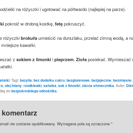
odzielić na różyczki i ugotować na półtwardo (najlepiej na parze).
ki
pokroić w drobną kostkę,
fetę
pokruszyć.
e różyczki
brokuła
umieścić na durszlaku, przelać zimną wodą, a n
 mniejsze kawałki.
eszać z
sokiem z limonki
i
pieprzem
.
Zioła
posiekać. Wymieszać 
ałatki.
ałatki
. Tagi:
bazylia
,
bez dodatku cukru
,
bezglutenowe
,
bezjajeczne
,
bezmięsne
ra
,
olej lniany
,
rzodkiewki
,
sałatka
,
sok z limonki
,
ziarna słonecznika
. Autor:
Die
adkę do
bezpośredniego odnośnika
.
 komentarz
email nie zostanie opublikowany.
Wymagane pola są oznaczone
*