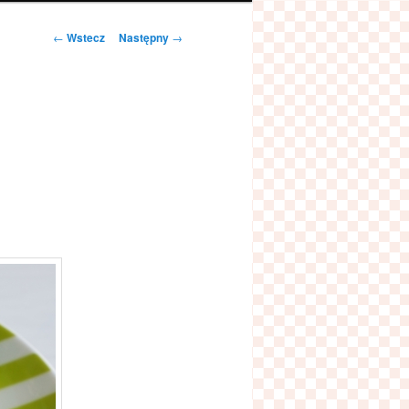
Zobacz
←
Wstecz
Następny
→
wpisy