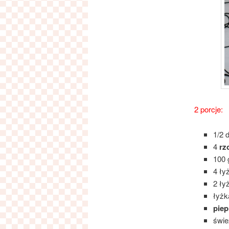
2 porcje:
1/2 
4
rz
100
4 ły
2 ły
łyż
piep
świ