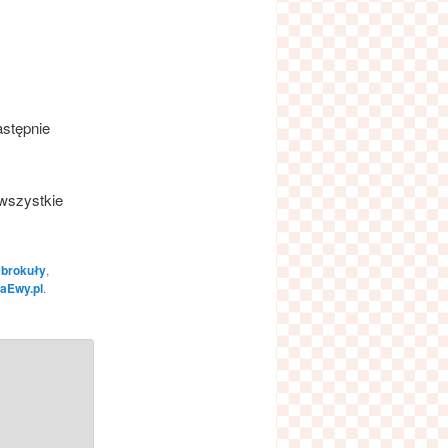
astępnie
wszystkie
,
brokuły
,
taEwy.pl
.