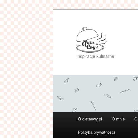
Przeskocz
do
tekstu
Inspiracje kulinarne
Główne
O dietaewy.pl
O mnie
O
menu
Polityka prywatności