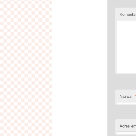
Komenta
Nazwa
Adres em