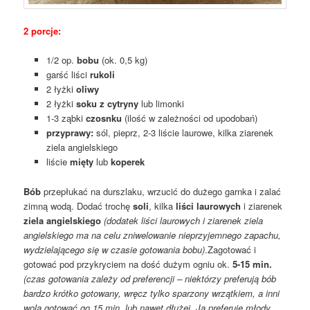
2 porcje:
1/2 op.
bobu
(ok. 0,5 kg)
garść liści
rukoli
2 łyżki
oliwy
2 łyżki
soku z cytryny
lub limonki
1-3 ząbki
czosnku
(ilość w zależności od upodobań)
przyprawy:
sól, pieprz, 2-3 liście laurowe, kilka ziarenek
ziela angielskiego
liście
mięty
lub
koperek
Bób
przepłukać na durszlaku, wrzucić do dużego garnka i zalać
zimną wodą. Dodać trochę
soli
, kilka
liści laurowych
i ziarenek
ziela angielskiego
(dodatek liści laurowych i ziarenek ziela
angielskiego ma na celu zniwelowanie nieprzyjemnego zapachu,
wydzielającego się w czasie gotowania bobu)
.Zagotować i
gotować pod przykryciem na dość dużym ogniu ok.
5-15 min.
(czas gotowania zależy od preferencji – niektórzy preferują bób
bardzo krótko gotowany, wręcz tylko sparzony wrzątkiem, a inni
wolą gotować go 15 min. lub nawet dłużej. Ja preferuję młody