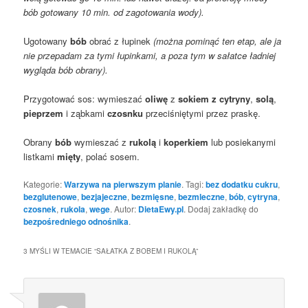
bób gotowany 10 min. od zagotowania wody).
Ugotowany
bób
obrać z łupinek
(można pominąć ten etap, ale ja
nie przepadam za tymi łupinkami, a poza tym w sałatce ładniej
wygląda bób obrany).
Przygotować sos: wymieszać
oliwę
z
sokiem z cytryny
,
solą
,
pieprzem
i ząbkami
czosnku
przeciśniętymi przez praskę.
Obrany
bób
wymieszać z
rukolą
i
koperkiem
lub posiekanymi
listkami
mięty
, polać sosem.
Kategorie:
Warzywa na pierwszym planie
. Tagi:
bez dodatku cukru
,
bezglutenowe
,
bezjajeczne
,
bezmięsne
,
bezmleczne
,
bób
,
cytryna
,
czosnek
,
rukola
,
wege
. Autor:
DietaEwy.pl
. Dodaj zakładkę do
bezpośredniego odnośnika
.
3 MYŚLI W TEMACIE “
SAŁATKA Z BOBEM I RUKOLĄ
”