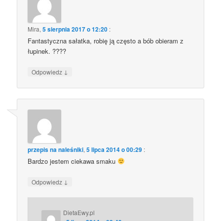
Mira
,
5 sierpnia 2017 o 12:20
:
Fantastyczna sałatka, robię ją często a bób obieram z
łupinek. ????
↓
Odpowiedz
przepis na naleśniki
,
5 lipca 2014 o 00:29
:
Bardzo jestem ciekawa smaku
↓
Odpowiedz
DietaEwy.pl