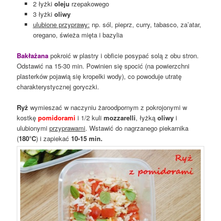
2 łyżki
oleju
rzepakowego
3 łyżki
oliwy
ulubione przyprawy:
np. sól, pieprz, curry, tabasco, za’atar,
oregano, świeża mięta i bazylia
Bakłażana
pokroić w plastry i obficie posypać solą z obu stron.
Odstawić na 15-30 min. Powinien się spocić (na powierzchni
plasterków pojawią się kropelki wody), co powoduje utratę
charakterystycznej goryczki.
Ryż
wymieszać w naczyniu żaroodpornym z pokrojonymi w
kostkę
pomidorami
i 1/2 kuli
mozzarelli
, łyżką
oliwy
i
ulubionymi
przyprawami
. Wstawić do nagrzanego piekarnika
(
180°C
) i zapiekać
10-15 min.