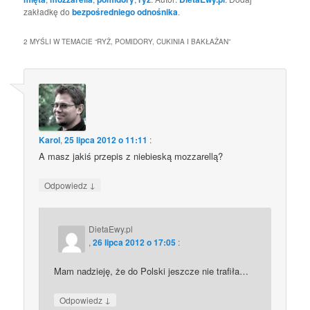
zakładkę do
bezpośredniego odnośnika
.
2 MYŚLI W TEMACIE “
RYŻ, POMIDORY, CUKINIA I BAKŁAŻAN
”
Karol
,
25 lipca 2012 o 11:11
:
A masz jakiś przepis z niebieską mozzarellą?
↓
Odpowiedz
DietaEwy.pl
,
26 lipca 2012 o 17:05
:
Mam nadzieję, że do Polski jeszcze nie trafiła…
↓
Odpowiedz