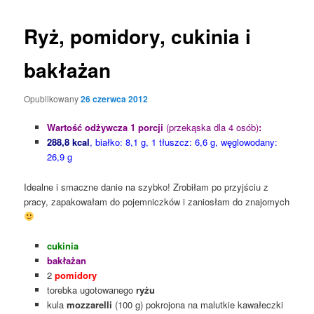
Ryż, pomidory, cukinia i
bakłażan
Opublikowany
26 czerwca 2012
Wartość odżywcza 1 porcji
(przekąska dla 4 osób)
:
288,8 kcal
, białko: 8,1 g, 1 tłuszcz: 6,6 g, węglowodany:
26,9 g
Idealne i smaczne danie na szybko! Zrobiłam po przyjściu z
pracy, zapakowałam do pojemniczków i zaniosłam do znajomych
cukinia
bakłażan
2
pomidory
torebka ugotowanego
ryżu
kula
mozzarelli
(100 g) pokrojona na malutkie kawałeczki