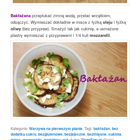
Bakłażana
przepłukać zimną wodą, przelać wrzątkiem,
odsączyć. Wymieszać dokładnie w misce z łyżką
oleju
i łyżką
oliwy
(bez przypraw). Smażyć tak jak cukinię, a usmażone
plastry wymieszać z przyprawami i 1/4 kuli
mozzarelli
.
Kategorie:
Warzywa na pierwszym planie
. Tagi:
bakłażan
,
bez
dodatku cukru
,
bezglutenowe
,
bezjajeczne
,
bezmięsne
,
cukinia
,
mięta
,
mozzarella
,
pomidory
,
ryż
. Autor:
DietaEwy.pl
. Dodaj