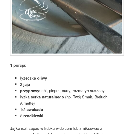
1 porcja:
łyżeczka
oliwy
2
jaja
przyprawy:
sól, pieprz, curry, rozmaryn suszony
łyżka
serka naturalnego
(np. Twój Smak, Bieluch,
Almette)
1/2
awokado
2
rzodkiewki
Jajka
roztrzepać w kubku widelcem lub zmiksować z