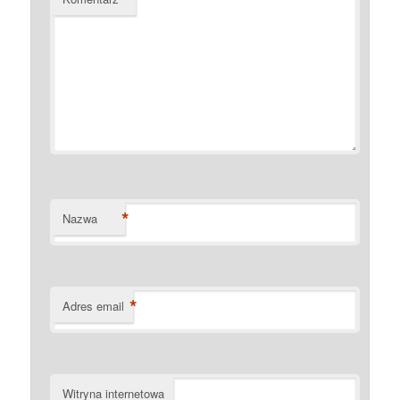
*
Nazwa
*
Adres email
Witryna internetowa