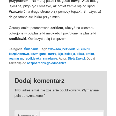
przyprawami
. Na małej patelni rozgrzać
oliwę
. Wlać masę
jajeczną, przykryć i smażyć, aż omlet zetnie się od spodu.
Przewrócić na drugą stronę przy pomocy łopatki. Smażyć, aż
druga strona się lekko przyrumieni.
Gotowy omlet posmarować
serkiem
, ułożyć na wierzchu
pokrojone w półplasterki
awokado
i pokrojone na plasterki
rzodkiewki
. Oprószyć solą i pieprzem.
Kategorie:
Śniadania
. Tagi:
awokado
,
bez dodatku cukru
,
bezglutenowe
,
bezmięsne
,
curry
,
jaja
,
kolacja
,
oliwa
,
omlet
,
rozmaryn
,
rzodkiewka
,
śniadanie
. Autor:
DietaEwy.pl
. Dodaj
zakładkę do
bezpośredniego odnośnika
.
Dodaj komentarz
Twój adres email nie zostanie opublikowany.
Wymagane
pola są oznaczone
*
Komentarz
*