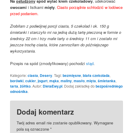
Na
ostudzony
spód wylać krem czekoladowy
, udekorować
owocami
i listkami
mięty
.
Ciasto porządnie schłodzić w lodówce
przed podaniem.
Zrobiłam z podwójnej porcji ciasta, 5 czekolad i ok. 150 g
śmietanki i starczyło mi na jedną dużą tartę pieczoną w formie o
średnicy 22 cm i trzy małe tarty o średnicy 11 cm i zostało mi
jeszcze trochę ciasta, które zamroziłam do późniejszego
wykorzystania.
Przepis na spód (zmodyfikowany) pochodzi
stąd
.
Kategorie:
ciasta
,
Desery
. Tagi:
bezmięsne
,
biała czekolada
,
borówki
,
cukier
,
jogurt
,
mąka
,
maliny
,
masło
,
mięta
,
śmietanka
,
tarta
,
żółtko
. Autor:
DietaEwy.pl
. Dodaj zakładkę do
bezpośredniego
odnośnika
.
Dodaj komentarz
Twój adres email nie zostanie opublikowany.
Wymagane
pola są oznaczone
*