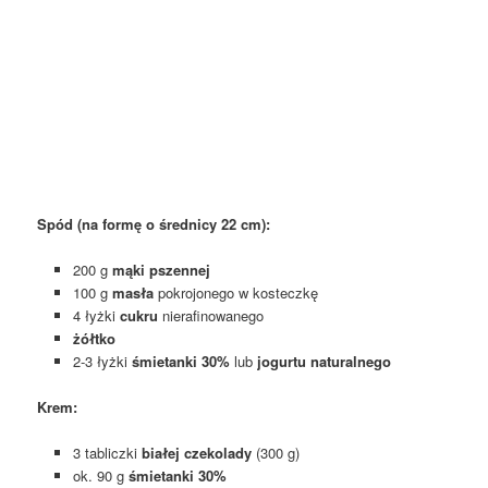
Spód (na formę o średnicy 22 cm):
200 g
mąki pszennej
100 g
masła
pokrojonego w kosteczkę
4 łyżki
cukru
nierafinowanego
żółtko
2-3 łyżki
śmietanki 30%
lub
jogurtu naturalnego
Krem:
3 tabliczki
białej czekolady
(300 g)
ok. 90 g
śmietanki 30%