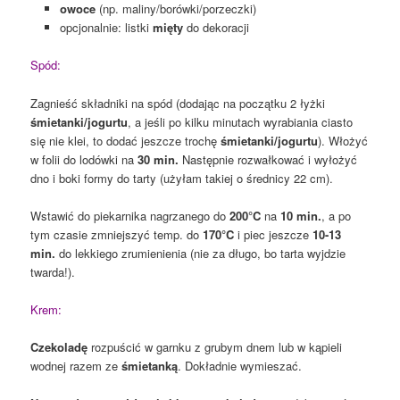
owoce
(np. maliny/borówki/porzeczki)
opcjonalnie: listki
mięty
do dekoracji
Spód:
Zagnieść składniki na spód (dodając na początku 2 łyżki
śmietanki/jogurtu
, a jeśli po kilku minutach wyrabiania ciasto
się nie klei, to dodać jeszcze trochę
śmietanki/jogurtu
). Włożyć
w folii do lodówki na
30 min.
Następnie rozwałkować i wyłożyć
dno i boki formy do tarty (użyłam takiej o średnicy 22 cm).
Wstawić do piekarnika nagrzanego do
200°C
na
10 min.
, a po
tym czasie zmniejszyć temp. do
170°C
i piec jeszcze
10-13
min.
do lekkiego zrumienienia (nie za długo, bo tarta wyjdzie
twarda!).
Krem:
Czekoladę
rozpuścić w garnku z grubym dnem lub w kąpieli
wodnej razem ze
śmietanką
. Dokładnie wymieszać.