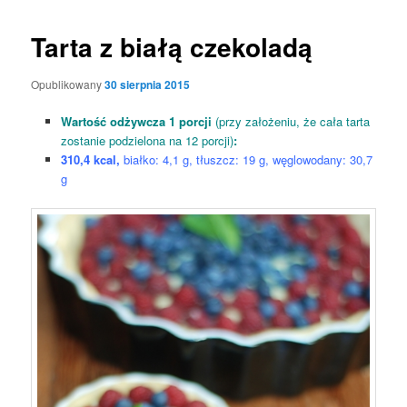
Tarta z białą czekoladą
Opublikowany
30 sierpnia 2015
Wartość odżywcza 1 porcji
(przy założeniu, że cała tarta
zostanie podzielona na 12 porcji)
:
310,4 kcal,
białko: 4,1 g, tłuszcz: 19 g, węglowodany: 30,7
g