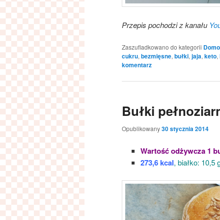
Przepis pochodzi z kanału
You
Zaszufladkowano do kategorii
Domow
cukru
,
bezmięsne
,
bułki
,
jaja
,
keto
,
komentarz
Bułki pełnoziar
Opublikowany
30 stycznia 2014
Wartość odżywcza 1 bu
273,6 kcal
, białko: 10,5