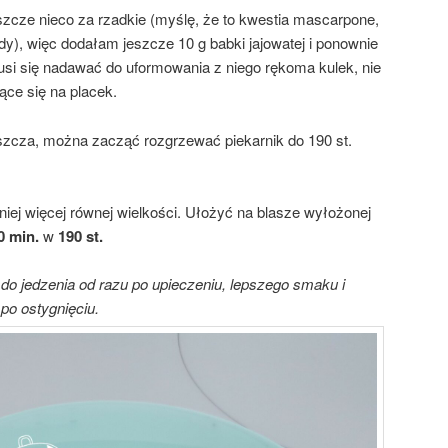
eszcze nieco za rzadkie (myślę, że to kwestia mascarpone,
dy), więc dodałam jeszcze 10 g babki jajowatej i ponownie
si się nadawać do uformowania z niego rękoma kulek, nie
ące się na placek.
ęszcza, można zacząć rozgrzewać piekarnik do 190 st.
iej więcej równej wielkości. Ułożyć na blasze wyłożonej
0 min.
w
190 st.
ę do jedzenia od razu po upieczeniu, lepszego smaku i
 po ostygnięciu.