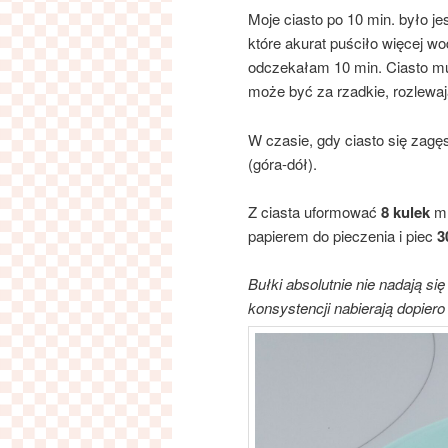
Moje ciasto po 10 min. było j
które akurat puściło więcej wo
odczekałam 10 min. Ciasto mu
może być za rzadkie, rozlewaj
W czasie, gdy ciasto się zag
(góra-dół).
Z ciasta uformować
8 kulek
mn
papierem do pieczenia i piec
3
Bułki absolutnie nie nadają si
konsystencji nabierają dopiero