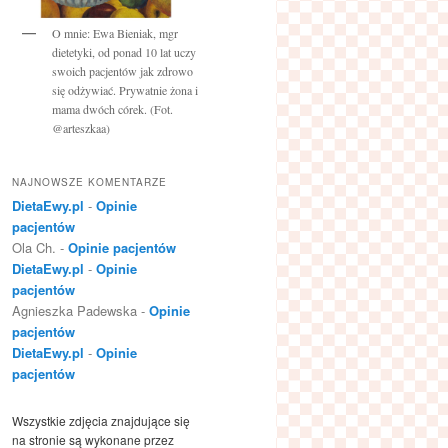
O mnie: Ewa Bieniak, mgr
dietetyki, od ponad 10 lat uczy
swoich pacjentów jak zdrowo
się odżywiać. Prywatnie żona i
mama dwóch córek. (Fot.
@arteszkaa)
NAJNOWSZE KOMENTARZE
DietaEwy.pl
-
Opinie
pacjentów
Ola Ch.
-
Opinie pacjentów
DietaEwy.pl
-
Opinie
pacjentów
Agnieszka Padewska
-
Opinie
pacjentów
DietaEwy.pl
-
Opinie
pacjentów
Wszystkie zdjęcia znajdujące się
na stronie są wykonane przez