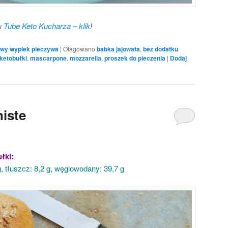
 Tube Keto Kucharza – klik
!
y wypiek pieczywa
|
Otagowano
babka jajowata
,
bez dodatku
ketobułki
,
mascarpone
,
mozzarella
,
proszek do pieczenia
|
Dodaj
niste
łki:
 g, tłuszcz: 8,2 g, węglowodany: 39,7 g