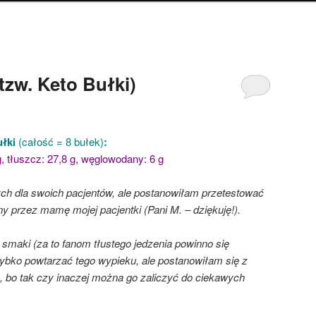
tzw. Keto Bułki)
ułki
(całość = 8 bułek)
:
 g, tłuszcz: 27,8 g, węglowodany: 6 g
ych dla swoich pacjentów, ale postanowiłam przetestować
ny przez mamę mojej pacjentki (Pani M. – dziękuję!).
 smaki (za to fanom tłustego jedzenia powinno się
zybko powtarzać tego wypieku, ale postanowiłam się z
, bo tak czy inaczej można go zaliczyć do ciekawych