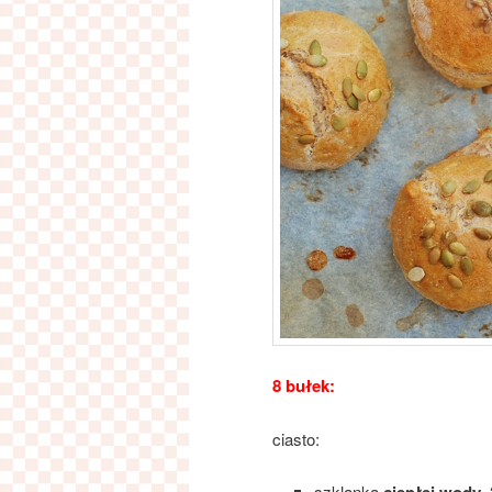
8 bułek:
ciasto:
szklanka
,