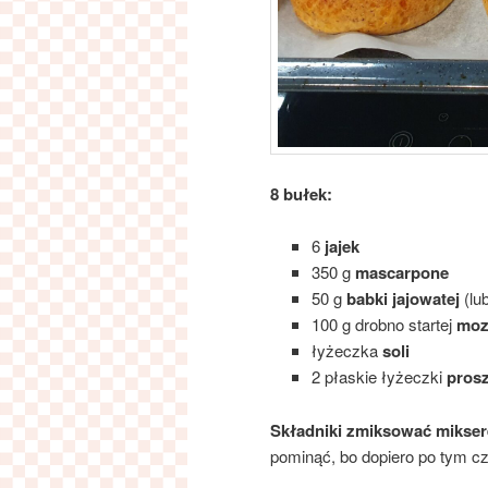
8 bułek:
6
jajek
350 g
mascarpone
50 g
babki jajowatej
(lub
100 g drobno startej
mozz
łyżeczka
soli
2 płaskie łyżeczki
prosz
Składniki zmiksować mikser
pominąć, bo dopiero po tym cz