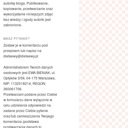
autorkę bloga. Publikowanie,
kopiowanie, przetwarzanie oraz
wykorzystanie niniejszych zdjęć
bez wiedzy i zgody autorki jest
zabronione.
MASZ PYTANIE?
Zostaw je w komentarzu pod
przepisem lub napisz na
dietaewy@dietaewy.pl
Administratorem Twoich danych
osobowych jest EWA BIENIAK, ul.
Optyków 3/59, 04-175 Warszawa,
NIP: 1132518214, REGON:
360061706.
Przetwarzam podane przez Ciebie
w formularzu dane wyłącznie w
celu udzielenia odpowiedzi na
zadane przez Ciebie pytanie
oraz/lub zamieszczenia Twojego
komentarza (podstawa
przetwarzania danych to