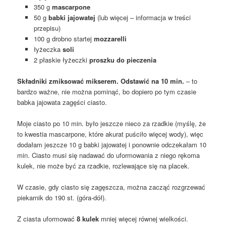
350 g
mascarpone
50 g
babki jajowatej
(lub więcej – informacja w treści
przepisu)
100 g drobno startej
mozzarelli
łyżeczka
soli
2 płaskie łyżeczki
proszku do pieczenia
Składniki zmiksować mikserem. Odstawić na 10 min.
– to
bardzo ważne, nie można pominąć, bo dopiero po tym czasie
babka jajowata zagęści ciasto.
Moje ciasto po 10 min. było jeszcze nieco za rzadkie (myślę, że
to kwestia mascarpone, które akurat puściło więcej wody), więc
dodałam jeszcze 10 g babki jajowatej i ponownie odczekałam 10
min. Ciasto musi się nadawać do uformowania z niego rękoma
kulek, nie może być za rzadkie, rozlewające się na placek.
W czasie, gdy ciasto się zagęszcza, można zacząć rozgrzewać
piekarnik do 190 st. (góra-dół).
Z ciasta uformować
8 kulek
mniej więcej równej wielkości.