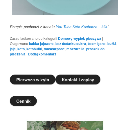
Przepis pochodzi z kanału
You Tube Keto Kucharza – klik
!
Zaszufladkowano do kategorii
Domowy wypiek pieczywa
|
Otagowano
babka jajowata
,
bez dodatku cukru
,
bezmięsne
,
bułki
,
jaja
,
keto
,
ketobułki
,
mascarpone
,
mozzarella
,
proszek do
pieczenia
|
Dodaj komentarz
Pierwsza wizyta
Kontakt i zapisy
Cennik