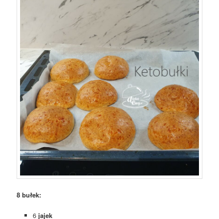
8 bułek:
6
jajek