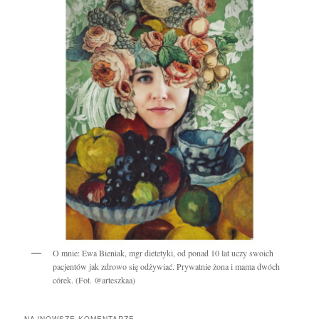
O mnie: Ewa Bieniak, mgr dietetyki, od ponad 10 lat uczy swoich
pacjentów jak zdrowo się odżywiać. Prywatnie żona i mama dwóch
córek. (Fot. @arteszkaa)
NAJNOWSZE KOMENTARZE