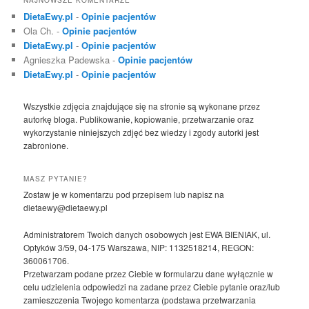
DietaEwy.pl
-
Opinie pacjentów
Ola Ch.
-
Opinie pacjentów
DietaEwy.pl
-
Opinie pacjentów
Agnieszka Padewska
-
Opinie pacjentów
DietaEwy.pl
-
Opinie pacjentów
Wszystkie zdjęcia znajdujące się na stronie są wykonane przez
autorkę bloga. Publikowanie, kopiowanie, przetwarzanie oraz
wykorzystanie niniejszych zdjęć bez wiedzy i zgody autorki jest
zabronione.
MASZ PYTANIE?
Zostaw je w komentarzu pod przepisem lub napisz na
dietaewy@dietaewy.pl
Administratorem Twoich danych osobowych jest EWA BIENIAK, ul.
Optyków 3/59, 04-175 Warszawa, NIP: 1132518214, REGON:
360061706.
Przetwarzam podane przez Ciebie w formularzu dane wyłącznie w
celu udzielenia odpowiedzi na zadane przez Ciebie pytanie oraz/lub
zamieszczenia Twojego komentarza (podstawa przetwarzania