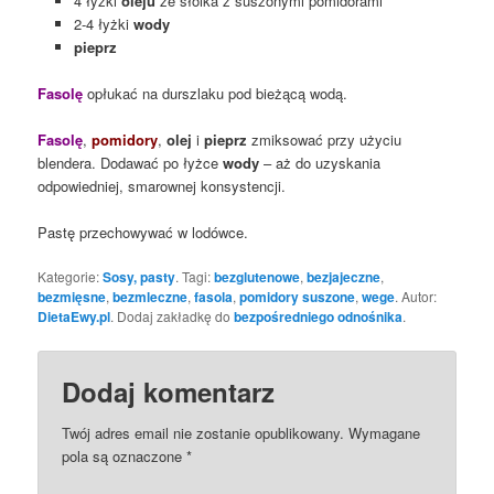
4 łyżki
oleju
ze słoika z suszonymi pomidorami
2-4 łyżki
wody
pieprz
Fasolę
opłukać na durszlaku pod bieżącą wodą.
Fasolę
,
pomidory
,
olej
i
pieprz
zmiksować przy użyciu
blendera. Dodawać po łyżce
wody
– aż do uzyskania
odpowiedniej, smarownej konsystencji.
Pastę przechowywać w lodówce.
Kategorie:
Sosy, pasty
. Tagi:
bezglutenowe
,
bezjajeczne
,
bezmięsne
,
bezmleczne
,
fasola
,
pomidory suszone
,
wege
. Autor:
DietaEwy.pl
. Dodaj zakładkę do
bezpośredniego odnośnika
.
Dodaj komentarz
Twój adres email nie zostanie opublikowany.
Wymagane
pola są oznaczone
*