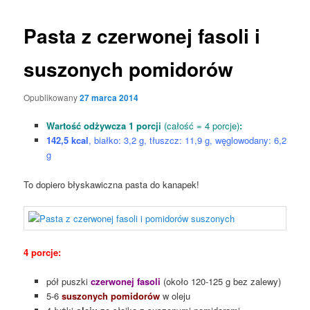
Pasta z czerwonej fasoli i
suszonych pomidorów
Opublikowany
27 marca 2014
Wartość odżywcza 1 porcji
(całość = 4 porcje)
:
142,5 kcal
, białko: 3,2 g, tłuszcz: 11,9 g, węglowodany: 6,2
g
To dopiero błyskawiczna pasta do kanapek!
4 porcje:
pół puszki
czerwonej fasoli
(około 120-125 g bez zalewy)
5-6
s
uszonych pomidorów
w oleju