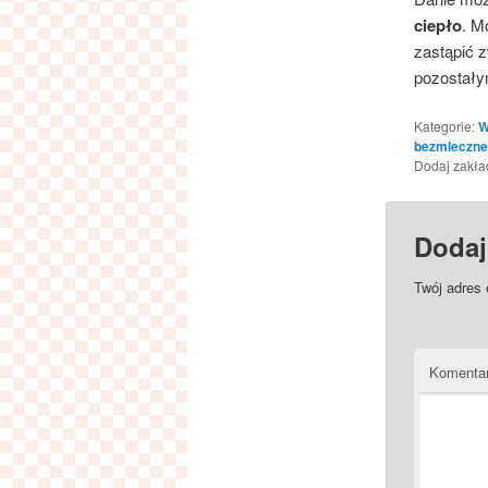
ciepło
. M
zastąpić 
pozostały
Kategorie:
W
bezmleczne
Dodaj zakł
Dodaj
Twój adres 
Komenta