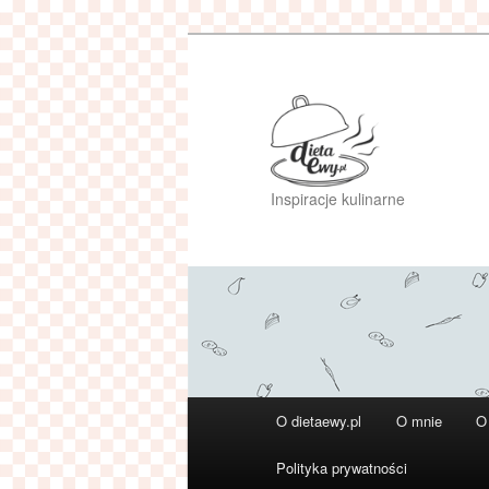
Przeskocz
do
tekstu
Inspiracje kulinarne
Główne
O dietaewy.pl
O mnie
O
menu
Polityka prywatności