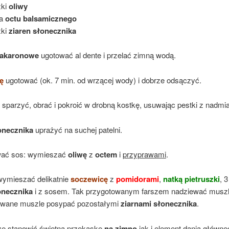
żki
oliwy
a
octu balsamicznego
żki
ziaren słonecznika
akaronowe
ugotować al dente i przelać zimną wodą.
ę
ugotować (ok. 7 min. od wrzącej wody) i dobrze odsączyć.
sparzyć, obrać i pokroić w drobną kostkę, usuwając pestki z nadmi
onecznika
uprażyć na suchej patelni.
wać sos: wymieszać
oliwę
z
octem
i
przyprawami
.
ymieszać delikatnie
soczewicę
z
pomidorami
,
natką pietruszki
, 
onecznika
i z sosem. Tak przygotowanym farszem nadziewać muszl
owane muszle posypać pozostałymi
ziarnami słonecznika
.
e stanowić świetną przekąskę
na zimno
jak i element dania główne