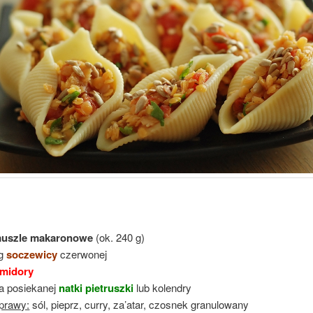
uszle
makaronowe
(ok. 240 g)
 g
soczewicy
czerwonej
midory
a posiekanej
natki pietruszki
lub kolendry
prawy:
sól, pieprz, curry, za’atar, czosnek granulowany