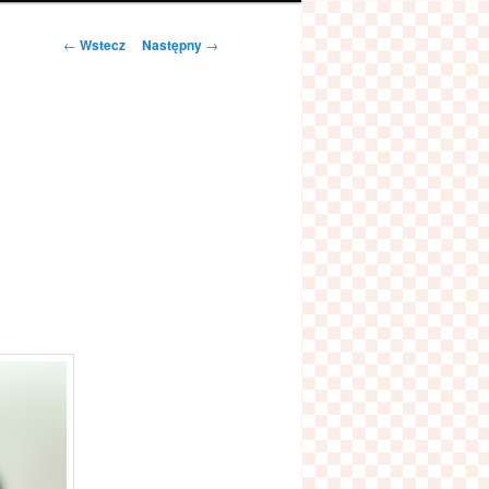
Zobacz
←
Wstecz
Następny
→
wpisy