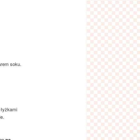
arem soku.
3 łyżkami
e.
go
na