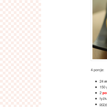
4 porcje:
24
m
150
2
po
łyżk
przy