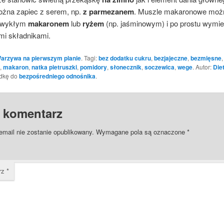
ożna zapiec z serem, np.
z parmezanem
. Muszle makaronowe moż
zwykłym
makaronem
lub
ryżem
(np. jaśminowym) i po prostu wymi
mi składnikami.
arzywa na pierwszym planie
. Tagi:
bez dodatku cukru
,
bezjajeczne
,
bezmięsne
,
,
makaron
,
natka pietruszki
,
pomidory
,
słonecznik
,
soczewica
,
wege
. Autor:
Die
adkę do
bezpośredniego odnośnika
.
 komentarz
email nie zostanie opublikowany.
Wymagane pola są oznaczone
*
rz
*