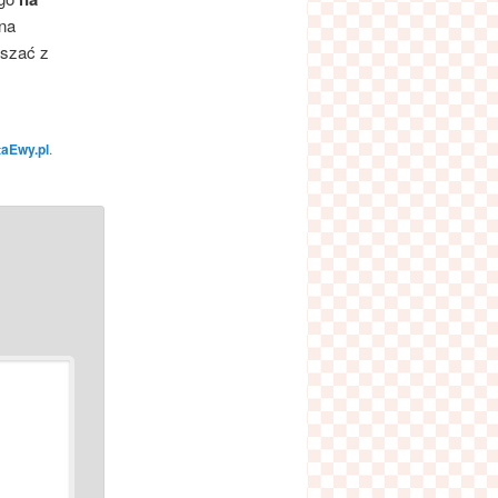
na
eszać z
taEwy.pl
.