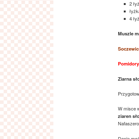
2 ły
łyżk
4 ły
Muszle m
Soczewic
Pomidory
Ziarna sł
Przygoto
W misce w
ziaren sł
Nafaszer
Danie moż