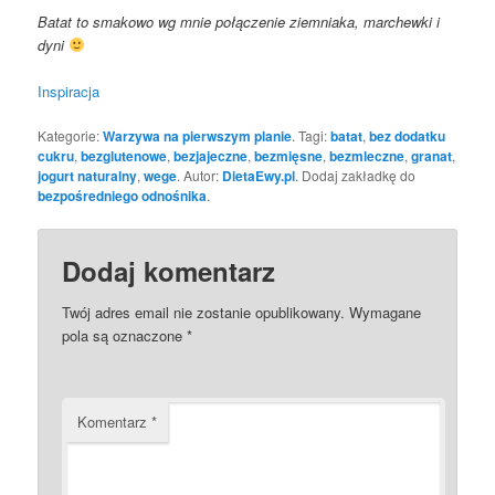
Batat to smakowo wg mnie połączenie ziemniaka, marchewki i
dyni
Inspiracja
Kategorie:
Warzywa na pierwszym planie
. Tagi:
batat
,
bez dodatku
cukru
,
bezglutenowe
,
bezjajeczne
,
bezmięsne
,
bezmleczne
,
granat
,
jogurt naturalny
,
wege
. Autor:
DietaEwy.pl
. Dodaj zakładkę do
bezpośredniego odnośnika
.
Dodaj komentarz
Twój adres email nie zostanie opublikowany.
Wymagane
pola są oznaczone
*
Komentarz
*