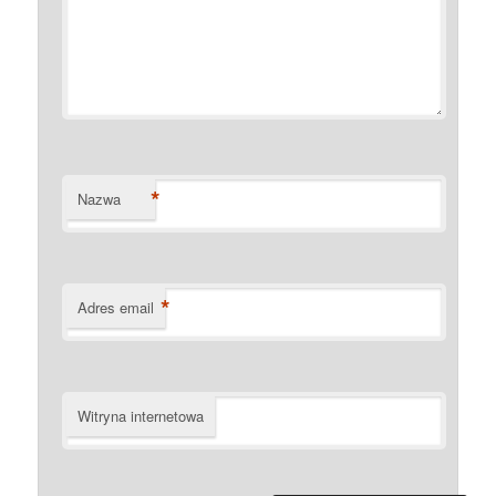
*
Nazwa
*
Adres email
Witryna internetowa