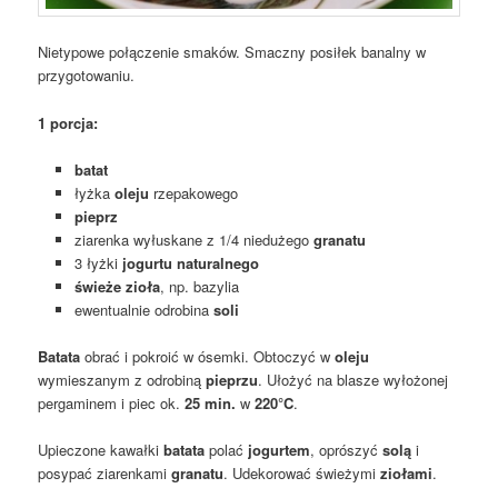
Nietypowe połączenie smaków. Smaczny posiłek banalny w
przygotowaniu.
1 porcja:
batat
łyżka
oleju
rzepakowego
pieprz
ziarenka wyłuskane z 1/4 niedużego
granatu
3 łyżki
jogurtu naturalnego
świeże zioła
, np. bazylia
ewentualnie odrobina
soli
Batata
obrać i pokroić w ósemki. Obtoczyć w
oleju
wymieszanym z odrobiną
pieprzu
. Ułożyć na blasze wyłożonej
pergaminem i piec ok.
25 min.
w
220°C
.
Upieczone kawałki
batata
polać
jogurtem
, oprószyć
solą
i
posypać ziarenkami
granatu
. Udekorować świeżymi
ziołami
.