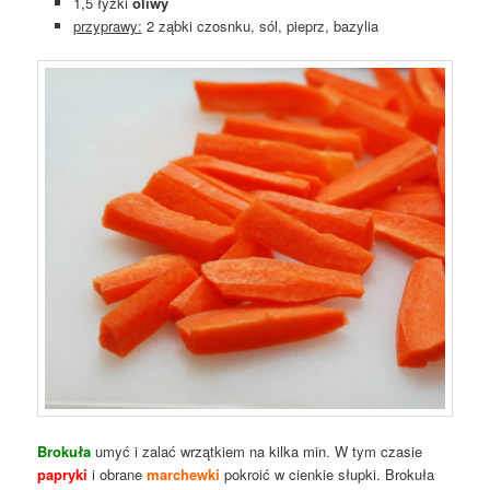
1,5 łyżki
oliwy
przyprawy:
2 ząbki czosnku, sól, pieprz, bazylia
Brokuła
umyć i zalać wrzątkiem na kilka min. W tym czasie
papryki
i obrane
marchewki
pokroić w cienkie słupki. Brokuła