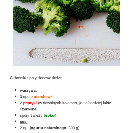
Składniki i przykładowe ilości:
warzywa:
3 spore
marchewki
2
papryki
(w dowolnych kolorach, ja najbardziej lubię
czerwone)
spory świeży
brokuł
sos:
2 op.
jogurtu naturalnego
(300 g)