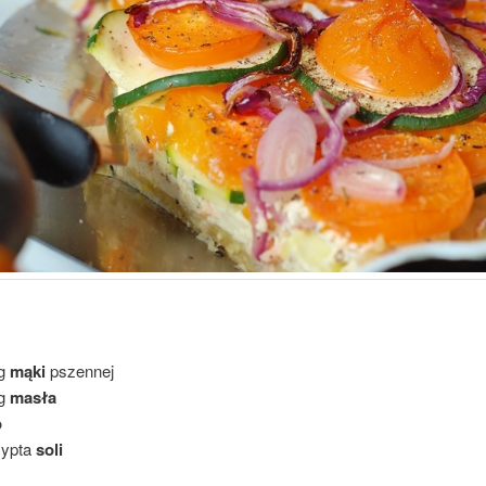
 g
mąki
pszennej
 g
masła
o
zypta
soli