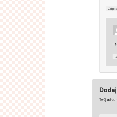
Odpo
I 
O
Dodaj
Twój adres 