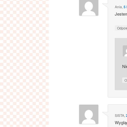
Ania
,
5 
Jestem
Odpo
Ni
O
SISTA
,
Wygląd