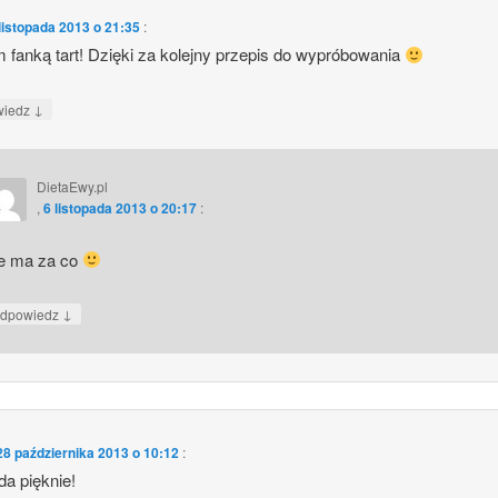
listopada 2013 o 21:35
:
 fanką tart! Dzięki za kolejny przepis do wypróbowania
↓
wiedz
DietaEwy.pl
,
6 listopada 2013 o 20:17
:
e ma za co
↓
dpowiedz
28 października 2013 o 10:12
:
a pięknie!