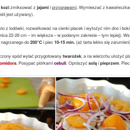
 kozi
zmiksować z
jajami
i
przyprawami
. Wymieszać z kawałeczka
eśli jest używany).
to z lodówki, rozwałkować na cienki placek i wyłożyć nim dno i bok
dnica 22-26 cm – im większa – w podanym zakresie – tym lepiej). Ws
a nagrzanego do
200°C
i piec
10-15 min.
(aż tarta lekko się zarumieni
czony spód wylać przygotowany
twarożek
, a na wierzchu ułożyć pl
omidora
. Posypać piórkami
cebuli
. Oprószyć
solą
i
pieprzem
. Piec