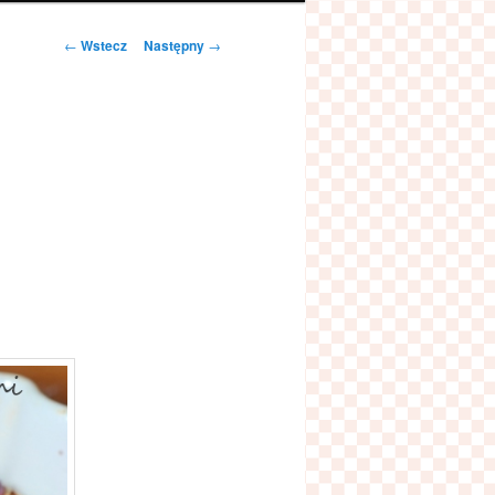
Zobacz
←
Wstecz
Następny
→
wpisy