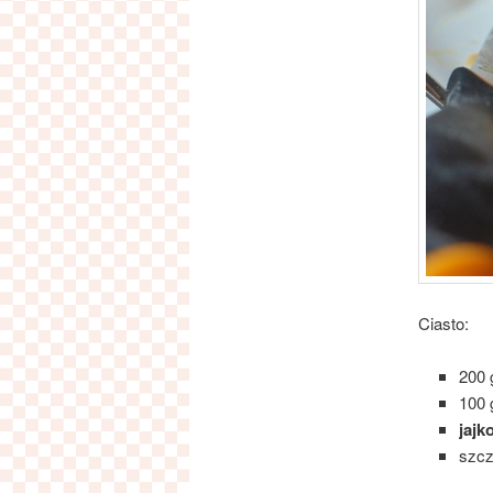
Ciasto:
200
100
jajk
szc