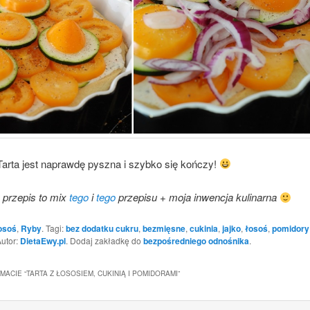
rta jest naprawdę pyszna i szybko się kończy!
przepis to mix
tego
i
tego
przepisu + moja inwencja kulinarna
osoś
,
Ryby
. Tagi:
bez dodatku cukru
,
bezmięsne
,
cukinia
,
jajko
,
łosoś
,
pomidory
Autor:
DietaEwy.pl
. Dodaj zakładkę do
bezpośredniego odnośnika
.
MACIE “
TARTA Z ŁOSOSIEM, CUKINIĄ I POMIDORAMI
”