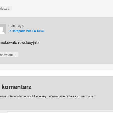
↓
wiedz
DietaEwy.pl
,
1 listopada 2013 o 18:40
:
smakowała rewelacyjnie!
↓
dpowiedz
 komentarz
email nie zostanie opublikowany.
Wymagane pola są oznaczone
*