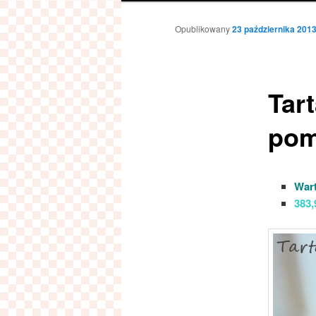
Opublikowany
23 października 201
Tart
pom
Wart
383,