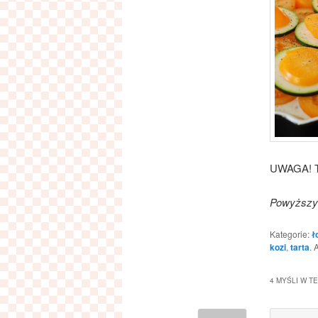
UWAGA! Ta
Powyższy 
Kategorie:
ł
kozi
,
tarta
. 
4 MYŚLI W TE