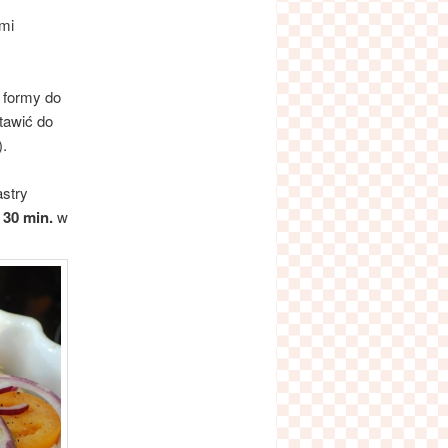
mi
i formy do
tawić do
).
astry
30 min.
w