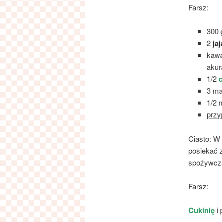
Farsz:
300
2
jaj
kawa
akur
1/2
c
3 m
1/2 
przy
Ciasto: 
posiekać 
spożywczą
Farsz:
Cukinię
i 