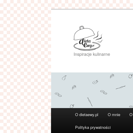
Przeskocz
do
tekstu
Inspiracje kulinarne
Główne
O dietaewy.pl
O mnie
O
menu
Polityka prywatności