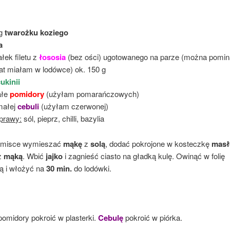
 g
twarożku koziego
a
łek filetu z
łososia
(bez ości) ugotowanego na parze (można pominą
at miałam w lodówce) ok. 150 g
ukinii
ałe
pomidory
(użyłam pomarańczowych)
małej
cebuli
(użyłam czerwonej)
prawy:
sól, pieprz, chilli, bazylia
W misce wymieszać
mąkę
z
solą
, dodać pokrojone w kosteczkę
masł
z
mąką
. Wbić
jajko
i zagnieść ciasto na gładką kulę. Owinąć w folię
 i włożyć na
30 min.
do lodówki.
pomidory pokroić w plasterki.
Cebulę
pokroić w piórka.