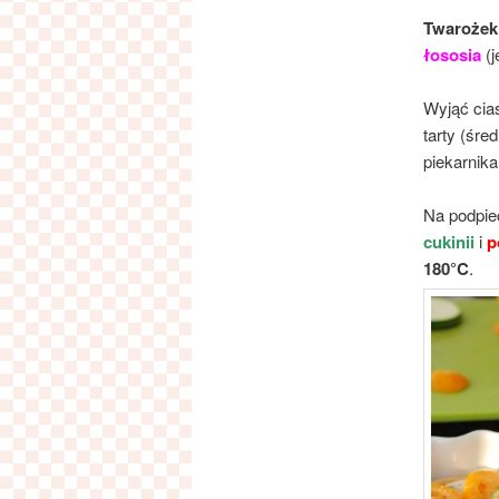
Twarożek
łososia
(j
Wyjąć cias
tarty (śre
piekarnik
Na podpie
cukinii
i
p
180°C
.