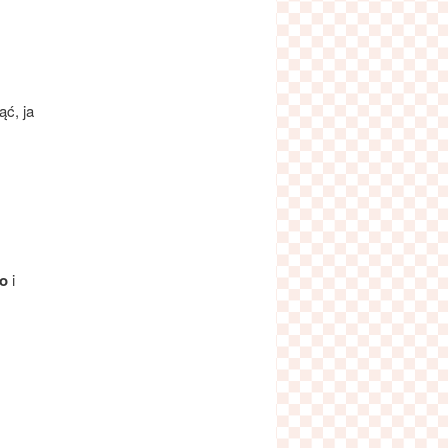
ć, ja
o
i