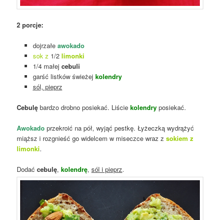
2 porcje:
dojrzałe
awokado
sok z
1/2
limonki
1/4 małej
cebuli
garść listków świeżej
kolendry
sól, pieprz
Cebulę
bardzo drobno posiekać. Liście
kolendry
posiekać.
Awokado
przekroić na pół, wyjąć pestkę. Łyżeczką wydrążyć
miąższ i rozgnieść go widelcem w miseczce wraz z
sokiem z
limonki
.
Dodać
cebulę
,
kolendrę
,
sól i pieprz
.