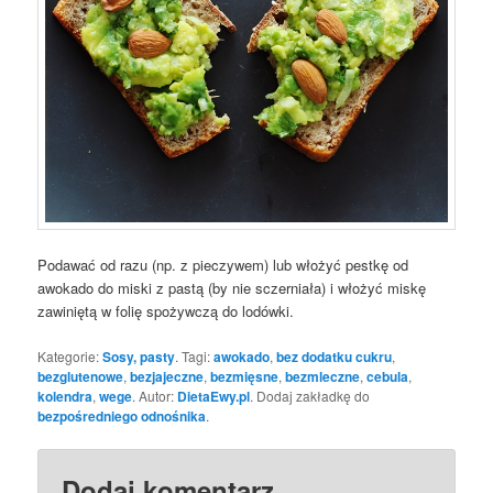
Podawać od razu (np. z pieczywem) lub włożyć pestkę od
awokado do miski z pastą (by nie sczerniała) i włożyć miskę
zawiniętą w folię spożywczą do lodówki.
Kategorie:
Sosy, pasty
. Tagi:
awokado
,
bez dodatku cukru
,
bezglutenowe
,
bezjajeczne
,
bezmięsne
,
bezmleczne
,
cebula
,
kolendra
,
wege
. Autor:
DietaEwy.pl
. Dodaj zakładkę do
bezpośredniego odnośnika
.
Dodaj komentarz