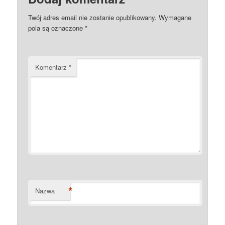
Twój adres email nie zostanie opublikowany.
Wymagane
pola są oznaczone
*
Komentarz
*
*
Nazwa