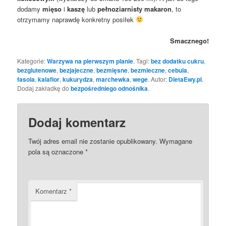
dodamy
mięso
i
kaszę
lub
pełnoziarnisty makaron
, to
otrzymamy naprawdę konkretny posiłek
Smacznego!
Kategorie:
Warzywa na pierwszym planie
. Tagi:
bez dodatku cukru
,
bezglutenowe
,
bezjajeczne
,
bezmięsne
,
bezmleczne
,
cebula
,
fasola
,
kalafior
,
kukurydza
,
marchewka
,
wege
. Autor:
DietaEwy.pl
.
Dodaj zakładkę do
bezpośredniego odnośnika
.
Dodaj komentarz
Twój adres email nie zostanie opublikowany.
Wymagane
pola są oznaczone
*
Komentarz
*