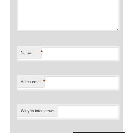
*
Nazwa
*
Adres email
Witryna internetowa