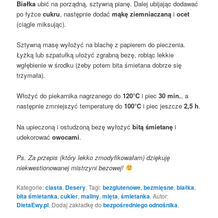
Białka
ubić na porządną, sztywną pianę. Dalej ubijając dodawać
po łyżce
cukru
, następnie dodać
mąkę ziemniaczaną
i
ocet
(ciągle miksując).
Sztywną masę wyłożyć na blachę z papierem do pieczenia.
Łyżką lub szpatułką ułożyć zgrabną bezę, robiąc lekkie
wgłębienie w środku (żeby potem bita śmietana dobrze się
trzymała).
Włożyć do piekarnika nagrzanego do
120°C
i piec
30 min.
, a
następnie zmniejszyć temperaturę do
100°C
i piec jeszcze
2,5 h
.
Na upieczoną i ostudzoną bezę wyłożyć
bitą śmietanę
i
udekorować
owocami
.
Ps. Za przepis (który lekko zmodyfikowałam) dziękuję
niekwestionowanej mistrzyni bezowej!
Kategorie:
ciasta
,
Desery
. Tagi:
bezglutenowe
,
bezmięsne
,
białka
,
bita śmietanka
,
cukier
,
maliny
,
mięta
,
śmietanka
. Autor:
DietaEwy.pl
. Dodaj zakładkę do
bezpośredniego odnośnika
.