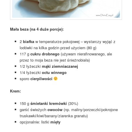
Mała beza (na 4 duże porcje):
2
białka
w temperaturze pokojowej – wystarczy wyjąć z
lodówki na kilka godzin przed użyciem (80 g)
117 g
cukru drobnego
(używam nierafinowanego, ale
przez to moja beza nie jest śnieżnobiała)
1/2 łyżeczki
mąki ziemniaczanej
1/4 łyżeczki
octu winnego
sporo
cierpliwości
Krem:
150 g
śmietanki kremówki
(30%)
garść świeżych
owoców
(np. maliny/porzeczki/pokrojone
truskawki/kiwi/banany/ziarenka granatu)
opcjonalnie: listki
mięty