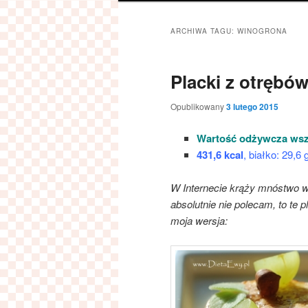
ARCHIWA TAGU:
WINOGRONA
Placki z otrębów
Opublikowany
3 lutego 2015
Wartość odżywcza wszy
431,6 kc
al
, białko: 29,6
W Internecie krąży mnóstwo we
absolutnie nie polecam, to te 
moja wersja: