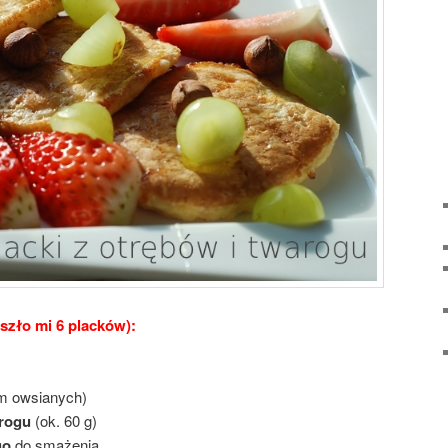
yszło mi 6 placków):
m owsianych)
rogu
(ok. 60 g)
go
do smażenia