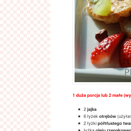
1 duża porcja lub 2 małe (w
2
jajka
6 łyżek
otrębów
(użyła
2 łyżki
półtłustego twa
łyżka
oleju rzepakowe