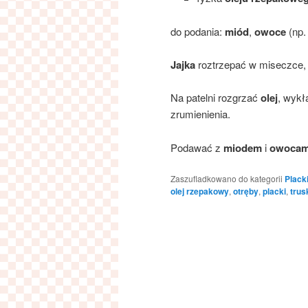
do podania:
miód
,
owoce
(np.
Jajka
roztrzepać w miseczce
Na patelni rozgrzać
olej
, wykł
zrumienienia.
Podawać z
miodem
i
owocam
Zaszufladkowano do kategorii
Placki
olej rzepakowy
,
otręby
,
placki
,
trus