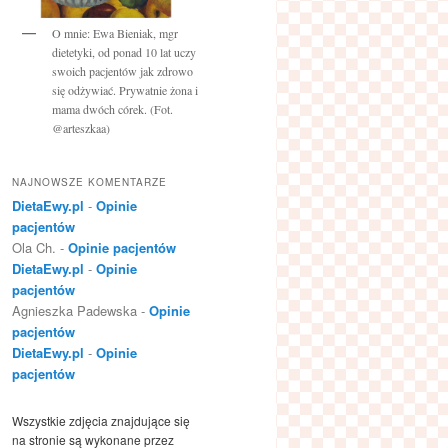
O mnie: Ewa Bieniak, mgr
dietetyki, od ponad 10 lat uczy
swoich pacjentów jak zdrowo
się odżywiać. Prywatnie żona i
mama dwóch córek. (Fot.
@arteszkaa)
NAJNOWSZE KOMENTARZE
DietaEwy.pl
-
Opinie
pacjentów
Ola Ch.
-
Opinie pacjentów
DietaEwy.pl
-
Opinie
pacjentów
Agnieszka Padewska
-
Opinie
pacjentów
DietaEwy.pl
-
Opinie
pacjentów
Wszystkie zdjęcia znajdujące się
na stronie są wykonane przez