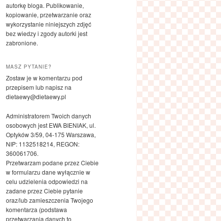
autorkę bloga. Publikowanie,
kopiowanie, przetwarzanie oraz
wykorzystanie niniejszych zdjęć
bez wiedzy i zgody autorki jest
zabronione.
MASZ PYTANIE?
Zostaw je w komentarzu pod
przepisem lub napisz na
dietaewy@dietaewy.pl
Administratorem Twoich danych
osobowych jest EWA BIENIAK, ul.
Optyków 3/59, 04-175 Warszawa,
NIP: 1132518214, REGON:
360061706.
Przetwarzam podane przez Ciebie
w formularzu dane wyłącznie w
celu udzielenia odpowiedzi na
zadane przez Ciebie pytanie
oraz/lub zamieszczenia Twojego
komentarza (podstawa
przetwarzania danych to