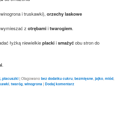
 winogrona i truskawki),
orzechy laskowe
, wymieszać z
otrębami
i
twarogiem
.
adać łyżką niewielkie
placki
i
smażyć
obu stron do
i
.
, placuszki
|
Otagowano
bez dodatku cukru
,
bezmięsne
,
jajko
,
miód
,
kawki
,
twaróg
,
winogrona
|
Dodaj komentarz