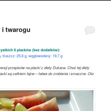
 i twarogu
stkich 6 placków (bez dodatków):
 g, tłuszcz: 25,6 g, węglowodany: 19,7 g
rsji przepisów na placki z diety Dukana. Choć tej diety
placki są całkiem fajne – łatwe do zrobienia i smaczne. Oto