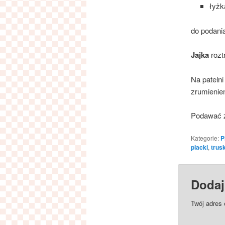
łyż
do podani
Jajka
rozt
Na pateln
zrumienien
Podawać 
Kategorie:
P
placki
,
trus
Dodaj
Twój adres 