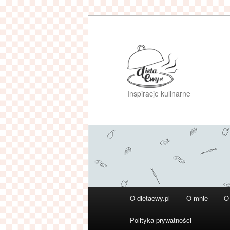
Przeskocz
do
tekstu
Inspiracje kulinarne
Główne
O dietaewy.pl
O mnie
O
menu
Polityka prywatności