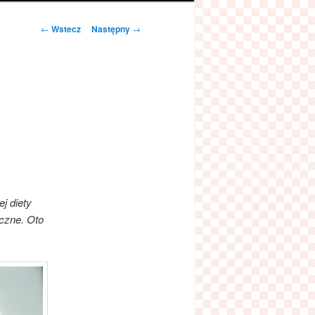
Zobacz
←
Wstecz
Następny
→
wpisy
j diety
aczne. Oto