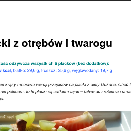
cki z otrębów i twarogu
ość odżywcza wszystkich 6 placków (bez dodatków):
6 kc
al
, białko: 29,6 g, tłuszcz: 25,6 g, węglowodany: 19,7 g
ie krąży mnóstwo wersji przepisów na placki z diety Dukana. Choć te
 nie polecam, to te placki są całkiem fajne – łatwe do zrobienia i sm
ja: