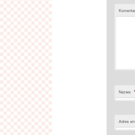
Komenta
Nazwa
Adres em