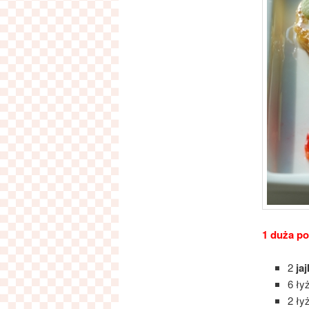
1 duża po
2
ja
6 ły
2 ły