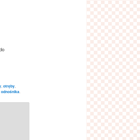
do
y
,
otręby
,
 odnośnika
.