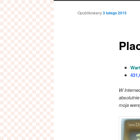
Opublikowany
3 lutego 2015
Pla
Wart
431,
W Internec
absolutnie
moja wers