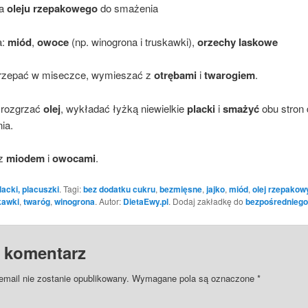
ka
oleju rzepakowego
do smażenia
a:
miód
,
owoce
(np. winogrona i truskawki),
orzechy laskowe
rzepać w miseczce, wymieszać z
otrębami
i
twarogiem
.
i rozgrzać
olej
, wykładać łyżką niewielkie
placki
i
smażyć
obu stron 
ia.
z
miodem
i
owocami
.
lacki, placuszki
. Tagi:
bez dodatku cukru
,
bezmięsne
,
jajko
,
miód
,
olej rzepakow
kawki
,
twaróg
,
winogrona
. Autor:
DietaEwy.pl
. Dodaj zakładkę do
bezpośredniego
 komentarz
email nie zostanie opublikowany.
Wymagane pola są oznaczone
*