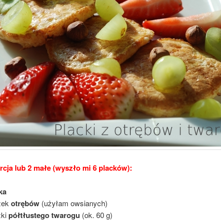
rcja lub 2 małe (wyszło mi 6 placków):
jka
żek
otrębów
(użyłam owsianych)
żki
półtłustego twarogu
(ok. 60 g)