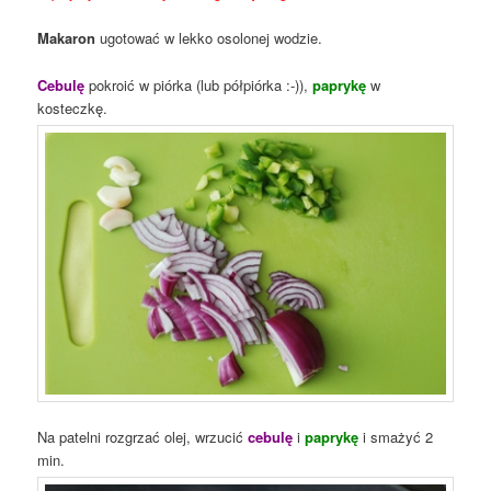
Makaron
ugotować w lekko osolonej wodzie.
Cebulę
pokroić w piórka (lub półpiórka :-)),
paprykę
w
kosteczkę.
Na patelni rozgrzać olej, wrzucić
cebulę
i
paprykę
i smażyć 2
min.