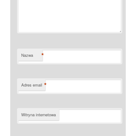
*
Nazwa
*
Adres email
Witryna internetowa