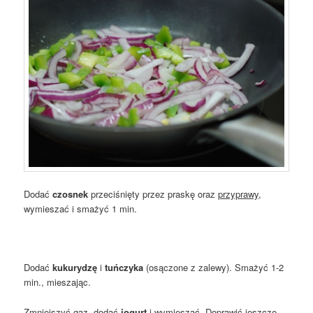
Dodać
czosnek
przeciśnięty przez praskę oraz
przyprawy
,
wymieszać i smażyć 1 min.
Dodać
kukurydzę
i
tuńczyka
(osączone z zalewy). Smażyć 1-2
min., mieszając.
Zmniejszyć gaz, dodać
jogurt
i wymieszać. Doprawić jeszcze