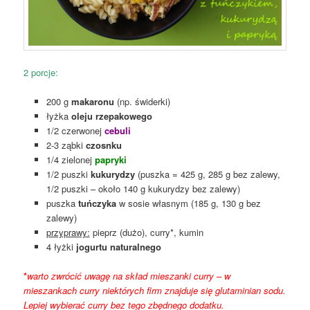
2 porcje:
200 g
makaronu
(np. świderki)
łyżka
oleju rzepakowego
1/2 czerwonej
cebuli
2-3 ząbki
czosnku
1/4 zielonej
papryki
1/2 puszki
kukurydzy
(puszka = 425 g, 285 g bez zalewy,
1/2 puszki – około 140 g kukurydzy bez zalewy)
puszka
tuńczyka
w sosie własnym (185 g, 130 g bez
zalewy)
przyprawy:
pieprz (dużo), curry*, kumin
4 łyżki
jogurtu naturalnego
*
warto zwrócić uwagę na skład mieszanki curry – w
mieszankach curry niektórych firm znajduje się glutaminian sodu.
Lepiej wybierać curry bez tego zbędnego dodatku.