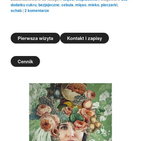
dodatku cukru
,
bezjajeczne
,
cebula
,
mięso
,
mleko
,
pieczarki
,
schab
|
2
komentarze
Pierwsza wizyta
Kontakt i zapisy
Cennik