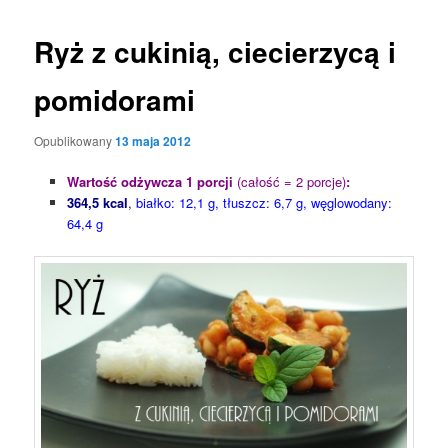
Ryż z cukinią, ciecierzycą i
pomidorami
Opublikowany
13 maja 2012
Wartość odżywcza 1 porcji
(całość = 2 porcje)
:
364,5 kcal
,
białko: 12,1 g, tłuszcz: 6,7 g, węglowodany:
64,4 g