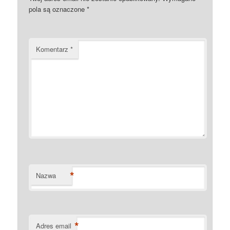
pola są oznaczone
*
Komentarz
*
*
Nazwa
*
Adres email