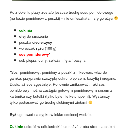
Po zrobieniu pizzy zostało jeszcze trochę sosu pomidorowego
(na bazie pomidorów z puszki) – nie omieszkałam się go użyć
cukinia
olej
do smażenia
puszka
ciecierzycy
woreczek
ryżu
(100 g)
sos pomidorowy
*
sól, pieprz, curry, świeża mięta i bazylia
*
Sos pomidorowy:
pomidory z puszki zmiksować, wlać do
garnka, przyprawić szczyptą cukru, pieprzem, bazylią i oregano.
Dusić, aż sos zgęstnieje. Ponownie zmiksować. Taki sos
pomidorowy można zastąpić gotowym pomidorowym sosem z
kartonika czy butelki (tylko byle nie ketchupem!). Wystarczy
tylko podrasować go trochę ulubionymi ziołami
Ryż
ugotować na sypko w lekko osolonej wodzie.
Cukinię
pokroić w półplasterki i usmażyć z obu stron na patelni