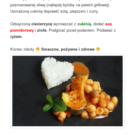
posmarowanej oliwą (najlepiej byłoby na patelni grillowej).
Usmażoną cukinię doprawić solą, pieprzem i curry.
Odsączoną
ciecierzycę
wymieszać z
cukinią
, dodać
sos
pomidorowy
i
zioła
. Podgrzać przed podaniem. Podawać z
ryżem
.
Koniec roboty
Smaczne, pożywne i zdrowe