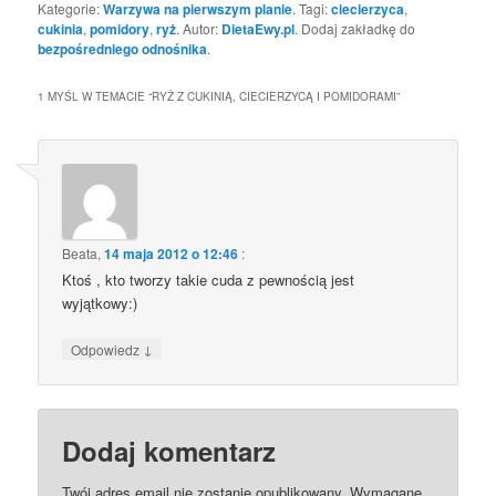
Kategorie:
Warzywa na pierwszym planie
. Tagi:
ciecierzyca
,
cukinia
,
pomidory
,
ryż
. Autor:
DietaEwy.pl
. Dodaj zakładkę do
bezpośredniego odnośnika
.
1 MYŚL W TEMACIE “
RYŻ Z CUKINIĄ, CIECIERZYCĄ I POMIDORAMI
”
Beata
,
14 maja 2012 o 12:46
:
Ktoś , kto tworzy takie cuda z pewnością jest
wyjątkowy:)
↓
Odpowiedz
Dodaj komentarz
Twój adres email nie zostanie opublikowany.
Wymagane