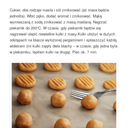
Cukier, oba rodzaje masła i sól zmiksować (aż masa będzie
jednolita). Wbić jajko, dodać aromat i zmiksować. Mąkę
wymieszaną z sodą zmiksować z masą maślaną. Nagrzać
piekarnik do 200°C. W czasie, gdy piekarnik będzie się
nagrzewał ulepić niewielkie kulki z masy.Kulki ułożyć w dużych
odstępach na blasze wyłożonej pergaminem i spłaszczyć każdą
widelcem (mi kulki zajęły dwie blachy – w czasie, gdy jedna była
w piekarniku, lepiłam kulki na drugą). Piec ok. 7 min.