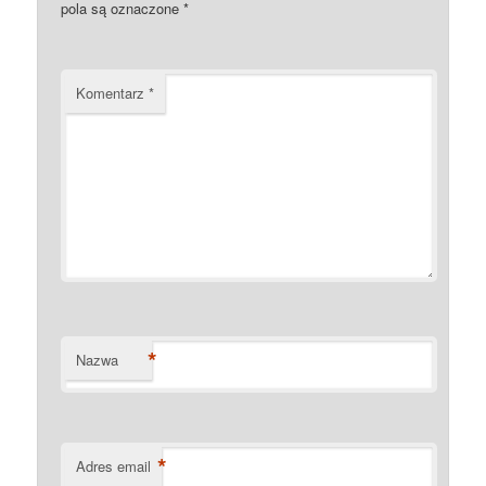
pola są oznaczone
*
Komentarz
*
*
Nazwa
*
Adres email