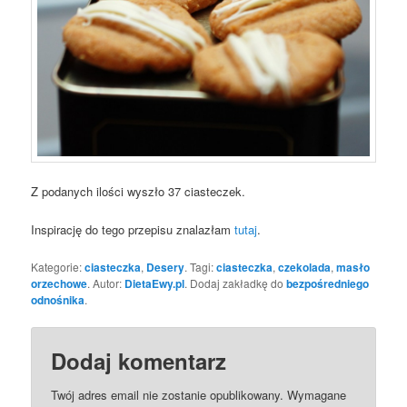
Z podanych ilości wyszło 37 ciasteczek.
Inspirację do tego przepisu znalazłam
tutaj
.
Kategorie:
ciasteczka
,
Desery
. Tagi:
ciasteczka
,
czekolada
,
masło
orzechowe
. Autor:
DietaEwy.pl
. Dodaj zakładkę do
bezpośredniego
odnośnika
.
Dodaj komentarz
Twój adres email nie zostanie opublikowany.
Wymagane