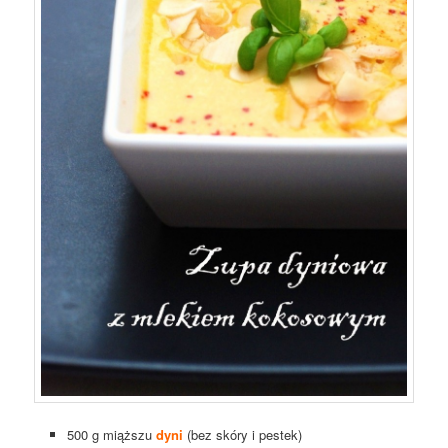
500 g miąższu
dyni
(bez skóry i pestek)