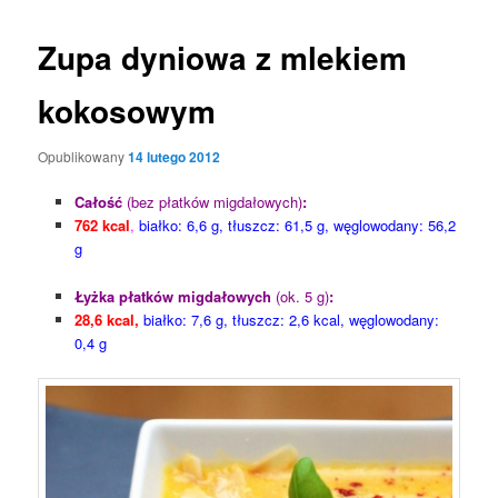
Zupa dyniowa z mlekiem
kokosowym
Opublikowany
14 lutego 2012
Całość
(bez płatków migdałowych)
:
762 kcal
,
białko: 6,6 g, tłuszcz: 61,5 g, węglowodany: 56,2
g
Łyżka płatków migdałowych
(ok. 5 g)
:
28,6 kcal,
białko: 7,6 g, tłuszcz: 2,6 kcal, węglowodany:
0,4 g