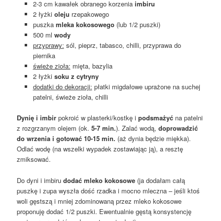
2-3 cm kawałek obranego korzenia
imbiru
2 łyżki
oleju
rzepakowego
puszka
mleka kokosowego
(lub 1/2 puszki)
500 ml
wody
przyprawy:
sól, pieprz, tabasco, chilli, przyprawa do
piernika
świeże zioła:
mięta, bazylia
2 łyżki
soku z cytryny
dodatki do dekoracji:
płatki migdałowe uprażone na suchej
patelni, świeże zioła, chilli
Dynię i imbir
pokroić w plasterki/kostkę i
podsmażyć
na patelni
z rozgrzanym olejem (ok.
5-7 min.
). Zalać wodą,
doprowadzić
do wrzenia i gotować 10-15 min.
(aż dynia będzie miękka).
Odlać wodę (na wszelki wypadek zostawiając ją), a resztę
zmiksować.
Do dyni i imbiru
dodać mleko kokosowe
(ja dodałam całą
puszkę i zupa wyszła dość rzadka i mocno mleczna – jeśli ktoś
woli gęstszą i mniej zdominowaną przez mleko kokosowe
proponuję dodać 1/2 puszki. Ewentualnie gęstą konsystencję