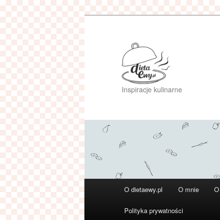
Przeskocz
do
tekstu
Inspiracje kulinarne
Główne
O dietaewy.pl
O mnie
O
menu
Polityka prywatności