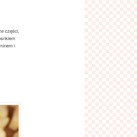
ze części,
zosnkiem
aminem i