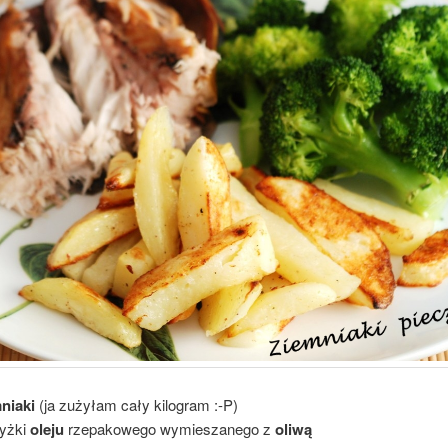
niaki
(ja zużyłam cały kilogram :-P)
łyżki
oleju
rzepakowego wymieszanego z
oliwą