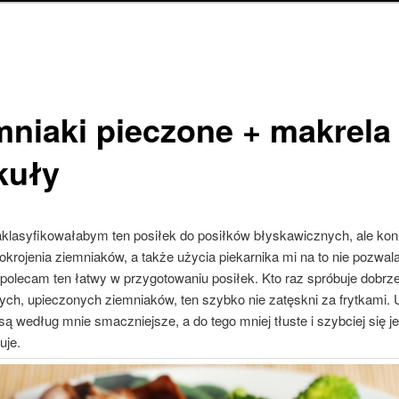
mniaki pieczone + makrela 
kuły
aklasyfikowałabym ten posiłek do posiłków błyskawicznych, ale ko
pokrojenia ziemniaków, a także użycia piekarnika mi na to nie pozwa
polecam ten łatwy w przygotowaniu posiłek. Kto raz spróbuje dobrz
ych, upieczonych ziemniaków, ten szybko nie zatęskni za frytkami.
są według mnie smaczniejsze, a do tego mniej tłuste i szybciej się je
uje.