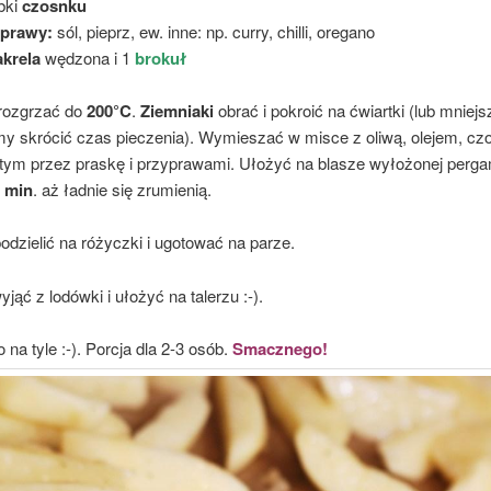
bki
czosnku
yprawy:
sól, pieprz, ew. inne: np. curry, chilli, oregano
krela
wędzona i 1
brokuł
 rozgrzać do
200°C
.
Ziemniaki
obrać i pokroić na ćwiartki (lub mniejs
emy skrócić czas pieczenia). Wymieszać w misce z oliwą, olejem, c
ętym przez praskę i przyprawami. Ułożyć na blasze wyłożonej perg
0 min
. aż ładnie się zrumienią.
odzielić na różyczki i ugotować na parze.
jąć z lodówki i ułożyć na talerzu :-).
o na tyle :-). Porcja dla 2-3 osób.
Smacznego!