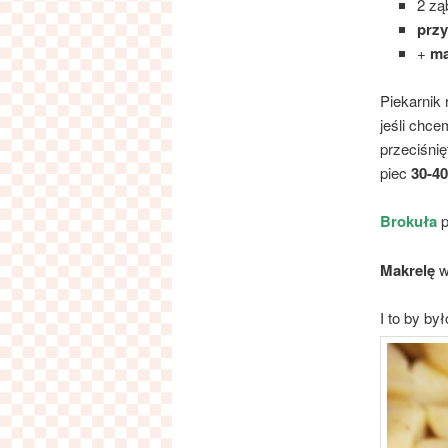
2 zą
prz
+
ma
Piekarnik
jeśli chc
przeciśni
piec
30-4
Brokuła
p
Makrelę
wy
I to by był