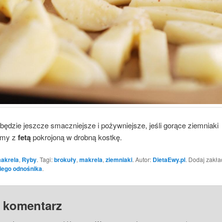
będzie jeszcze smaczniejsze i pożywniejsze, jeśli gorące ziemniaki
amy z
fetą
pokrojoną w drobną kostkę.
akrela
,
Ryby
. Tagi:
brokuły
,
makrela
,
ziemniaki
. Autor:
DietaEwy.pl
. Dodaj zakł
iego odnośnika
.
 komentarz