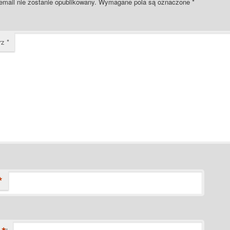
email nie zostanie opublikowany.
Wymagane pola są oznaczone
*
rz
*
*