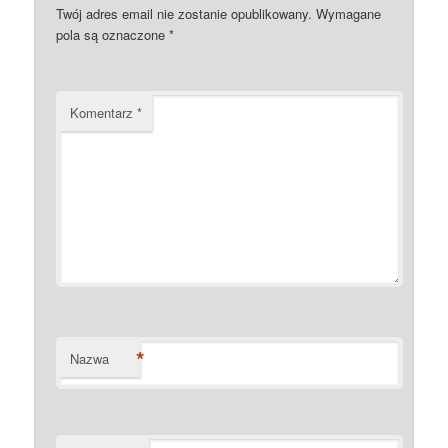
Twój adres email nie zostanie opublikowany.
Wymagane
pola są oznaczone
*
Komentarz
*
*
Nazwa