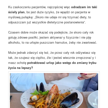
Ku zaskoczeniu pacjentów, najczęściej więc
odradzam im taki
ścisły plan
, bo jest duże ryzyko, że wpędzi on pacjenta w
myślową pułapkę: „Skoro nie udaje mi się trzymać diety, to
odpuszczam już wszystkie dietetyczne postanowienia”.
Czasem dobre może okazać się podejście, że skoro cały rok
gotuję zdrowe posiłki, jestem aktywna/-y fizycznie i nie piję
alkoholu, to na urlopie puszczam hamulce, żeby nie zwariować.
Może jednak zdarzyć się też, że przez cały rok odżywiasz się
tak, że czujesz się ciężko, źle i jesteś wiecznie zmęczona/-y i
masz ochotę
potraktować urlop jako wstęp do zmiany trybu
życia na lepszy?