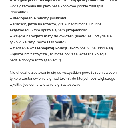
woda gazowana lub piwo bezalkoholowe godnie zastąpią
„procenty”?)
–
niedojadanie
między posiłkami
– spacery, jazda na rowerze, gra w badmintona lub inne
aktywności
, które sprawiają nam przyjemność
– wzięcie na wyjazd
maty do ćwiczeń
(nawet jeśli przyda się
tylko kilka razy, może i tak warto?)
– zjedzenie
wcześniejszej kolacji
(skoro posiłki na urlopie są
większe niż zazwyczaj, to może obfitsza wczesna kolacja
będzie dobrym rozwiązaniem?).
Nie chodzi o zastowanie się do wszystkich powyższych zaleceń,
tylko o zastanowieniu się nad takimi, do których bez większego
wysiłku jesteśmy w stanie się zastosować.