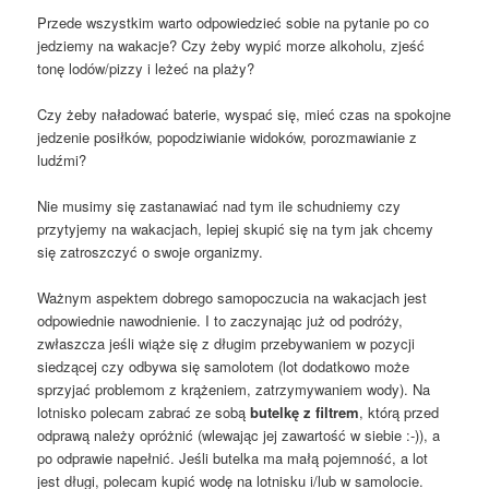
Przede wszystkim warto odpowiedzieć sobie na pytanie po co
jedziemy na wakacje? Czy żeby wypić morze alkoholu, zjeść
tonę lodów/pizzy i leżeć na plaży?
Czy żeby naładować baterie, wyspać się, mieć czas na spokojne
jedzenie posiłków, popodziwianie widoków, porozmawianie z
ludźmi?
Nie musimy się zastanawiać nad tym ile schudniemy czy
przytyjemy na wakacjach, lepiej skupić się na tym jak chcemy
się zatroszczyć o swoje organizmy.
Ważnym aspektem dobrego samopoczucia na wakacjach jest
odpowiednie nawodnienie. I to zaczynając już od podróży,
zwłaszcza jeśli wiąże się z długim przebywaniem w pozycji
siedzącej czy odbywa się samolotem (lot dodatkowo może
sprzyjać problemom z krążeniem, zatrzymywaniem wody). Na
lotnisko polecam zabrać ze sobą
butelkę z filtrem
, którą przed
odprawą należy opróżnić (wlewając jej zawartość w siebie :-)), a
po odprawie napełnić. Jeśli butelka ma małą pojemność, a lot
jest długi, polecam kupić wodę na lotnisku i/lub w samolocie.