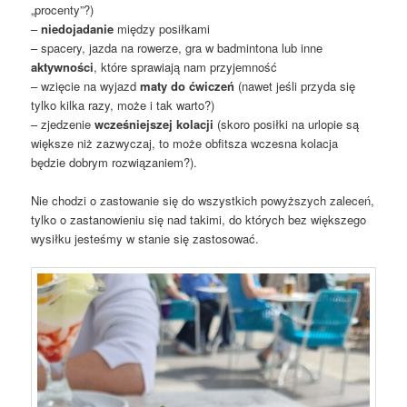
„procenty”?)
–
niedojadanie
między posiłkami
– spacery, jazda na rowerze, gra w badmintona lub inne
aktywności
, które sprawiają nam przyjemność
– wzięcie na wyjazd
maty do ćwiczeń
(nawet jeśli przyda się
tylko kilka razy, może i tak warto?)
– zjedzenie
wcześniejszej kolacji
(skoro posiłki na urlopie są
większe niż zazwyczaj, to może obfitsza wczesna kolacja
będzie dobrym rozwiązaniem?).
Nie chodzi o zastowanie się do wszystkich powyższych zaleceń,
tylko o zastanowieniu się nad takimi, do których bez większego
wysiłku jesteśmy w stanie się zastosować.