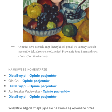
O mnie: Ewa Bieniak, mgr dietetyki, od ponad 10 lat uczy swoich
pacjentów jak zdrowo się odżywiać. Prywatnie żona i mama dwóch
córek. (Fot. @arteszkaa)
NAJNOWSZE KOMENTARZE
DietaEwy.pl
-
Opinie pacjentów
Ola Ch.
-
Opinie pacjentów
DietaEwy.pl
-
Opinie pacjentów
Agnieszka Padewska
-
Opinie pacjentów
DietaEwy.pl
-
Opinie pacjentów
Wszystkie zdjęcia znajdujące się na stronie są wykonane przez