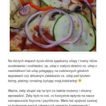
Na różnych etapach życia różnie spędzamy urlopy i mamy różne
oczekiwania i możliwości, np. urlop z małymi dziećmi vs. urlop z
nastolatkami lub urlop polegający na codziennych górskich
wyprawach czy aktywnym zwiedzaniu vs. urlop pod tytułem
leżing, plażing i smażing (cytując moją koleżankę)
Ważne, żeby skupić się na tym co realnie możemy i chcemy
wprowadzić. Żeby było to coś, co korzystnie wpłynie na nasze
samopoczucie fizyczne i psychiczne. Warto też spojrzeć szerzej
na budowanie swoich zdrowszych nawyków żywieniowych i