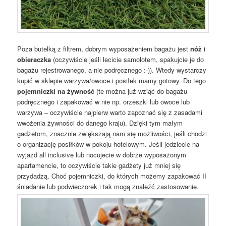
Poza butelką z filtrem, dobrym wyposażeniem bagażu jest
nóż
i
obieraczka
(oczywiście jeśli lecicie samolotem, spakujcie je do
bagażu rejestrowanego, a nie podręcznego :-)). Wtedy wystarczy
kupić w sklepie warzywa/owoce i posiłek mamy gotowy. Do tego
pojemniczki na żywność
(te można już wziąć do bagażu
podręcznego i zapakować w nie np. orzeszki lub owoce lub
warzywa – oczywiście najpierw warto zapoznać się z zasadami
wwożenia żywności do danego kraju). Dzięki tym małym
gadżetom, znacznie zwiększają nam się możliwości, jeśli chodzi
o organizację posiłków w pokoju hotelowym. Jeśli jedziecie na
wyjazd all inclusive lub nocujecie w dobrze wyposażonym
apartamencie, to oczywiście takie gadżety już mniej się
przydadzą. Choć pojemniczki, do których możemy zapakować II
śniadanie lub podwieczorek i tak mogą znaleźć zastosowanie.