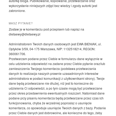
autorkę bloga. Publikowanie, kopiowanie, przetwarzanie oraz
wykorzystanie niniejszych zdjęć bez wiedzy i zgody autorki jest
zabronione.
MASZ PYTANIE?
Zostaw je w komentarzu pod przepisem lub napisz na
dietaewy@dietaewy.pl
Administratorem Twoich danych osobowych jest EWA BIENIAK, ul.
Optyków 3/59, 04-175 Warszawa, NIP: 1132518214, REGON:
360061706.
Przetwarzam podane przez Ciebie w formularzu dane wyłącznie w
celu udzielenia odpowiedzi na zadane przez Ciebie pytanie oraz/lub
zamieszczenia Twojego komentarza (podstawa przetwarzania
danych to realizacja naszych prawnie uzasadnionych interesów
administratora w postaci komunikacji z użytkownikami strony). Twoje
dane będą przetwarzane nie dłużej, niż jest to konieczne do
udzielenia Ci odpowiedzi, a po tym czasie mogą być przetwarzane
przez okres przedawnienia ewentualnych roszczeń. Natomiast dane
podane przy pisaniu komentarza będą przetwarzane przez czas ich
funkcjonowania, chyba że wcześniej poprosisz o usunięcie
komentarza, co spowoduje usunięcie Twoich danych z bazy. Podanie
przez Ciebie danych jest dobrowolne, ale konieczne do tego, żeby