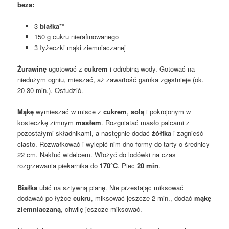
beza:
3
białka
**
150 g cukru nierafinowanego
3 łyżeczki mąki ziemniaczanej
Żurawinę
ugotować z
cukrem
i odrobiną wody. Gotować na
niedużym ogniu, mieszać, aż zawartość garnka zgęstnieje (ok.
20-30 min.). Ostudzić.
Mąkę
wymieszać w misce z
cukrem
,
solą
i pokrojonym w
kosteczkę zimnym
masłem
. Rozgniatać masło palcami z
pozostałymi składnikami, a następnie dodać
żółtka
i zagnieść
ciasto. Rozwałkować i wylepić nim dno formy do tarty o średnicy
22 cm. Nakłuć widelcem. Włożyć do lodówki na czas
rozgrzewania piekarnika do
170°C
. Piec
20 min
.
Białka
ubić na sztywną pianę. Nie przestając miksować
dodawać po łyżce
cukru
, miksować jeszcze 2 min., dodać
mąkę
ziemniaczaną
, chwilę jeszcze miksować.