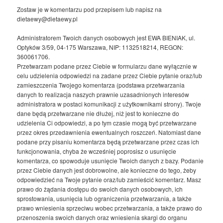
Zostaw je w komentarzu pod przepisem lub napisz na
dietaewy@dietaewy.pl
Administratorem Twoich danych osobowych jest EWA BIENIAK, ul.
Optyków 3/59, 04-175 Warszawa, NIP: 1132518214, REGON:
360061706.
Przetwarzam podane przez Ciebie w formularzu dane wyłącznie w
celu udzielenia odpowiedzi na zadane przez Ciebie pytanie oraz/lub
zamieszczenia Twojego komentarza (podstawa przetwarzania
danych to realizacja naszych prawnie uzasadnionych interesów
administratora w postaci komunikacji z użytkownikami strony). Twoje
dane będą przetwarzane nie dłużej, niż jest to konieczne do
udzielenia Ci odpowiedzi, a po tym czasie mogą być przetwarzane
przez okres przedawnienia ewentualnych roszczeń. Natomiast dane
podane przy pisaniu komentarza będą przetwarzane przez czas ich
funkcjonowania, chyba że wcześniej poprosisz o usunięcie
komentarza, co spowoduje usunięcie Twoich danych z bazy. Podanie
przez Ciebie danych jest dobrowolne, ale konieczne do tego, żeby
odpowiedzieć na Twoje pytanie oraz/lub zamieścić komentarz. Masz
prawo do żądania dostępu do swoich danych osobowych, ich
sprostowania, usunięcia lub ograniczenia przetwarzania, a także
prawo wniesienia sprzeciwu wobec przetwarzania, a także prawo do
przenoszenia swoich danych oraz wniesienia skargi do organu