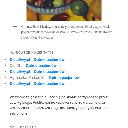
O mnie: Ewa Bieniak, mgr dietetyki, od ponad 10 lat uczy swoich
pacjentów jak zdrowo się odżywiać. Prywatnie żona i mama dwóch
córek. (Fot. @arteszkaa)
NAJNOWSZE KOMENTARZE
DietaEwy.pl
-
Opinie pacjentów
Ola Ch.
-
Opinie pacjentów
DietaEwy.pl
-
Opinie pacjentów
Agnieszka Padewska
-
Opinie pacjentów
DietaEwy.pl
-
Opinie pacjentów
Wszystkie zdjęcia znajdujące się na stronie są wykonane przez
autorkę bloga. Publikowanie, kopiowanie, przetwarzanie oraz
wykorzystanie niniejszych zdjęć bez wiedzy i zgody autorki jest
zabronione.
MASZ PYTANIE?