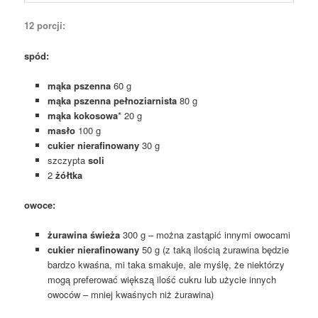
12 porcji:
spód:
mąka pszenna
60 g
mąka pszenna pełnoziarnista
80 g
mąka kokosowa
* 20 g
masło
100 g
cukier nierafinowany
30 g
szczypta
soli
2
żółtka
owoce:
żurawina świeża
300 g – można zastąpić innymi owocami
cukier nierafinowany
50 g (z taką ilością żurawina będzie
bardzo kwaśna, mi taka smakuje, ale myślę, że niektórzy
mogą preferować większą ilość cukru lub użycie innych
owoców – mniej kwaśnych niż żurawina)