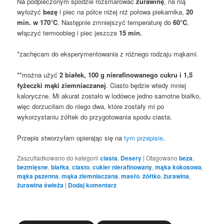
Na podpieczonym spodzie rozsmarować
żurawinę
, na nią
wyłożyć
bezę
i piec na półce niżej niż połowa piekarnika,
20
min. w 170°C
. Następnie zmniejszyć temperaturę do
60°C
,
włączyć termoobieg i piec jeszcze
15 min.
*zachęcam do eksperymentowania z różnego rodzaju mąkami.
**można użyć
2 białek, 100 g nierafinowanego cukru i 1,5
łyżeczki mąki ziemniaczanej
. Ciasto będzie wtedy mniej
kaloryczne. Mi akurat zostało w lodówce jedno samotne białko,
więc dorzuciłam do niego dwa, które zostały mi po
wykorzystaniu żółtek do przygotowania spodu ciasta.
Przepis stworzyłam opierając się na
tym przepisie
.
Zaszufladkowano do kategorii
ciasta
,
Desery
|
Otagowano
beza
,
bezmięsne
,
białka
,
ciasto
,
cukier nierafinowany
,
mąka kokosowa
,
mąka pszenna
,
mąka ziemniaczana
,
masło
,
żółtko
,
żurawina
,
żurawina świeża
|
Dodaj komentarz