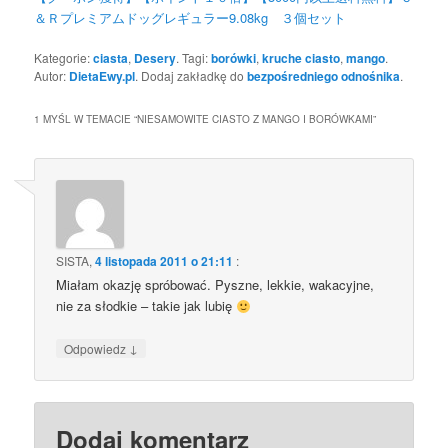
＆Ｒプレミアムドッグレギュラー9.08kg ３個セット
Kategorie:
ciasta
,
Desery
. Tagi:
borówki
,
kruche ciasto
,
mango
.
Autor:
DietaEwy.pl
. Dodaj zakładkę do
bezpośredniego odnośnika
.
1 MYŚL W TEMACIE “
NIESAMOWITE CIASTO Z MANGO I BORÓWKAMI
”
SISTA
,
4 listopada 2011 o 21:11
:
Miałam okazję spróbować. Pyszne, lekkie, wakacyjne,
nie za słodkie – takie jak lubię
↓
Odpowiedz
Dodaj komentarz