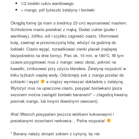
1/2 torebki cukru waniliowego
+ mango, pół łyżeczki żelatyny i borówki
Okrągłą formę (ja mam o średnicy 23 cm) wysmarować masłem.
Schłodzone masło posiekać z mąką. Dodać cukier (puder i
waniliowy), żółtko, sól i szybko zagnieść ciasto. Uformować
kulę, zawinąć w przezroczystą folię, włożyć na godzinę do
lodówki. Ciasto wyjąć, rozwałkować cienki placek (najlepiej
bezpośrednio na dnie formy). Piec ok. 10 min. w 180°C. W tym
czasie przygotować mus z mango: owoc obrać, pokroić na
kawałki, zmiksować przy użyciu blendera. Żelatynę rozpuścić w
kilku łyżkach ciepłej wody. Odciśnięty sok z mango przelać do
szklanki i wypić
a miąższ wymieszać dokładnie z żelatyną.
Wyłożyć mus na upieczone ciasto, posypać borówkami (poza
sezonem można zastąpić borówki bananami* – złagodzą kwaśny
posmak mango, lub innymi dowolnymi owocami).
Aha! Wierzch posypałam jeszcze wiórkami kokosowymi i
posiekanymi orzechami nerkowca… Pełna rozpusta!
* Banany należy skropić sokiem z cytryny, by nie