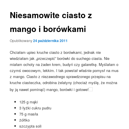
Niesamowite ciasto z
mango i borówkami
Opublikowany
24 października 2011
Chciałam upiec kruche ciasto z borówkami, jednak nie
wiedziałam jak „przeczepić” borówki do suchego ciasta. Nie
miałam ochoty na żaden krem, budyń czy galaretkę. Myślałam o
czymś owocowym, lekkim. I tak powstał właśnie pomysł na mus
z mango. Ciasto z niezawodnego sprawdzonego przepisu na
kruche ciasteczka, odrobina żelatyny (chociaż myślę, że można
by ją nawet pominąć) mango, borówki i gotowe!
125 g mąki
3 łyżki cukru pudru
75 g masła
żółtko
szczypta soli