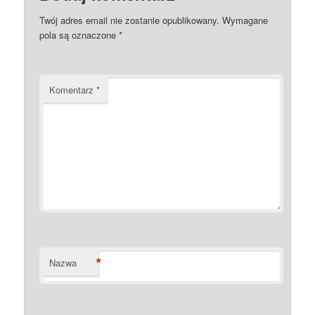
Twój adres email nie zostanie opublikowany.
Wymagane
pola są oznaczone
*
Komentarz
*
*
Nazwa