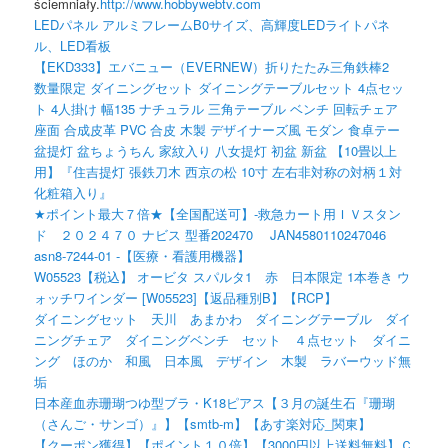
ściemniały.
http://www.hobbywebtv.com
LEDパネル アルミフレームB0サイズ、高輝度LEDライトパネ
ル、LED看板
【EKD333】エバニュー（EVERNEW）折りたたみ三角鉄棒2
数量限定 ダイニングセット ダイニングテーブルセット 4点セッ
ト 4人掛け 幅135 ナチュラル 三角テーブル ベンチ 回転チェア
座面 合成皮革 PVC 合皮 木製 デザイナーズ風 モダン 食卓テー
盆提灯 盆ちょうちん 家紋入り 八女提灯 初盆 新盆 【10畳以上
用】『住吉提灯 張鉄刀木 西京の松 10寸 左右非対称の対柄１対
化粧箱入り』
★ポイント最大７倍★【全国配送可】-救急カート用ＩＶスタン
ド ２０２４７０ ナビス 型番202470 JAN4580110247046
asn8-7244-01 -【医療・看護用機器】
W05523【税込】 オービタ スパルタ1 赤 日本限定 1本巻き ウ
ォッチワインダー [W05523]【返品種別B】【RCP】
ダイニングセット 天川 あまかわ ダイニングテーブル ダイ
ニングチェア ダイニングベンチ セット ４点セット ダイニ
ング ほのか 和風 日本風 デザイン 木製 ラバーウッド無
垢
日本産血赤珊瑚つゆ型ブラ・K18ピアス【３月の誕生石『珊瑚
（さんご・サンゴ）』】【smtb-m】【あす楽対応_関東】
【クーポン獲得】【ポイント１０倍】【3000円以上送料無料】Ｃ