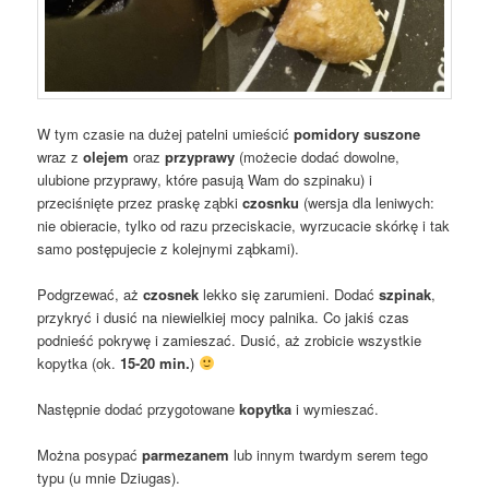
W tym czasie na dużej patelni umieścić
pomidory suszone
wraz z
olejem
oraz
przyprawy
(możecie dodać dowolne,
ulubione przyprawy, które pasują Wam do szpinaku) i
przeciśnięte przez praskę ząbki
czosnku
(wersja dla leniwych:
nie obieracie, tylko od razu przeciskacie, wyrzucacie skórkę i tak
samo postępujecie z kolejnymi ząbkami).
Podgrzewać, aż
czosnek
lekko się zarumieni. Dodać
szpinak
,
przykryć i dusić na niewielkiej mocy palnika. Co jakiś czas
podnieść pokrywę i zamieszać. Dusić, aż zrobicie wszystkie
kopytka (ok.
15-20 min.
)
Następnie dodać przygotowane
kopytka
i wymieszać.
Można posypać
parmezanem
lub innym twardym serem tego
typu (u mnie Dziugas).