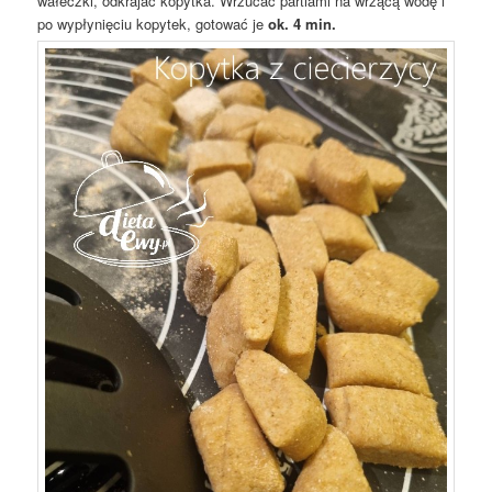
wałeczki, odkrajać kopytka. Wrzucać partiami na wrzącą wodę i
po wypłynięciu kopytek, gotować je
ok. 4 min.