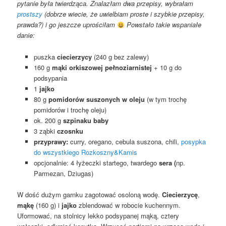
pytanie była twierdząca. Znalazłam dwa przepisy, wybrałam
prostszy
(dobrze wiecie, że uwielbiam proste i szybkie przepisy,
prawda?) i go jeszcze uprościłam
Powstało takie wspaniałe
danie:
puszka
ciecierzycy
(240 g bez zalewy)
160 g
mąki orkiszowej pełnoziarnistej
+ 10 g do
podsypania
1
jajko
80 g
pomidorów suszonych w oleju
(w tym trochę
pomidorów i trochę oleju)
ok. 200 g
szpinaku baby
3 ząbki
czosnku
przyprawy:
curry, oregano, cebula suszona, chili,
posypka
do wszystkiego Rozkoszny&Kamis
opcjonalnie: 4 łyżeczki startego, twardego
sera (
np.
Parmezan, Dziugas)
W dość dużym garnku zagotować osoloną wodę.
Ciecierzycę
,
mąkę
(160 g) i
jajko
zblendować w robocie kuchennym.
Uformować, na stolnicy lekko podsypanej mąką, cztery