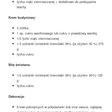
łyżka mąki ziemniaczanej + dodatkowo do podsypania
blachy
Krem budyniowy:
3 żółtka
1 op. cukru wanilinowego lub cukru z prawdziwą wanilią
1/2 łyżki mąki ziemniaczanej
1,5 szklanki śmietanki kremówki 36% (ja użyłam 30 %) 375
g
łyżka cukru
Bita śmietana:
1/2 szklanki śmietanki kremówki 36% (ja użyłam 30%) 125
g
łyżka cukru
Dekoracja:
6 kiwi pokrojonych w półplasterki (lub inne owoce, najlepiej