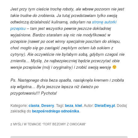
Jest przy tym cieście trochę roboty, ale wbrew pozorom nie jest
takie trudne do zrobienia. Ja tutaj przedstawiam tylko swoją
odtwórczą działalność kulinarną, odsyłam na
stronę autorki
przepisu
– tam jest wszystko pewnie jeszcze dokładniej
wyjaśnione. Bardzo starałam się nic nie modyfikować w
przepisie (nawet po ocet winny specjalnie poszłam do sklepu,
choć mogło się go zastąpić zwykłym octem lub sokiem z
cytryny). Ale oczywiście nie byłabym sobą, gdybym czegoś nie
zmieniła… Myślę, że najbezpieczniej będzie przeczytać obie
wersje przepisów (mój i oryginalny) i zrobić swoją wersję
Ps. Następnego dnia beza opadła, nasiąknęła kremem i zrobiła
się wilgotna… Była jeszcze lepsza niż świeżo po
przygotowaniu!!! Pychota!
Kategorie:
ciasta
,
Desery
. Tagi:
beza
,
kiwi
. Autor:
DietaEwy.pl
. Dodaj
zakładkę do
bezpośredniego odnośnika
.
2 MYŚLI W TEMACIE “
TORT BEZOWY Z OWOCAMI
”