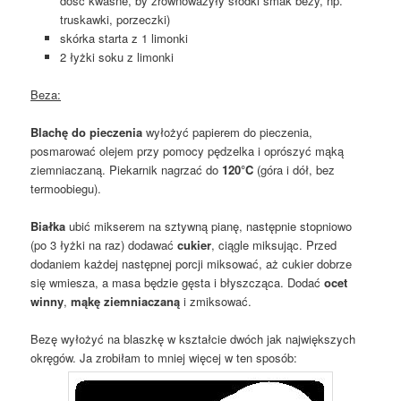
dość kwaśne, by zrównoważyły słodki smak bezy, np.
truskawki, porzeczki)
skórka starta z 1 limonki
2 łyżki soku z limonki
Beza:
Blachę do pieczenia
wyłożyć papierem do pieczenia,
posmarować olejem przy pomocy pędzelka i oprószyć mąką
ziemniaczaną. Piekarnik nagrzać do
120°C
(góra i dół, bez
termoobiegu).
Białka
ubić mikserem na sztywną pianę, następnie stopniowo
(po 3 łyżki na raz) dodawać
cukier
, ciągle miksując. Przed
dodaniem każdej następnej porcji miksować, aż cukier dobrze
się wmiesza, a masa będzie gęsta i błyszcząca. Dodać
ocet
winny
,
mąkę ziemniaczaną
i zmiksować.
Bezę wyłożyć na blaszkę w kształcie dwóch jak największych
okręgów. Ja zrobiłam to mniej więcej w ten sposób: