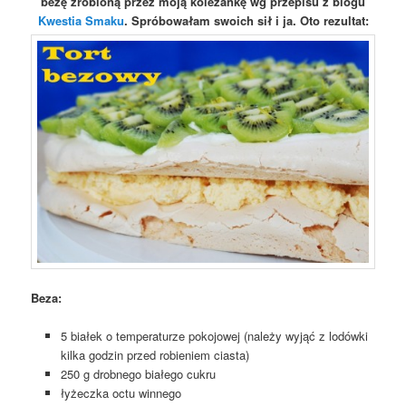
bezę zrobioną przez moją koleżankę wg przepisu z blogu
Kwestia Smaku
. Spróbowałam swoich sił i ja. Oto rezultat:
Beza:
5 białek o temperaturze pokojowej (należy wyjąć z lodówki
kilka godzin przed robieniem ciasta)
250 g drobnego białego cukru
łyżeczka octu winnego