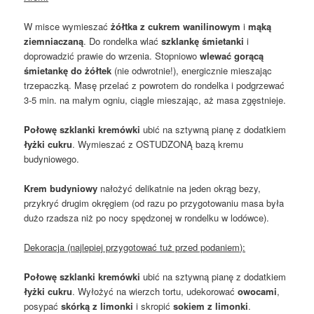
W misce wymieszać
żółtka z cukrem wanilinowym
i
mąką
ziemniaczaną
. Do rondelka wlać
szklankę śmietanki
i
doprowadzić prawie do wrzenia. Stopniowo
wlewać gorącą
śmietankę do żółtek
(nie odwrotnie!), energicznie mieszając
trzepaczką. Masę przelać z powrotem do rondelka i podgrzewać
3-5 min. na małym ogniu, ciągle mieszając, aż masa zgęstnieje.
Połowę szklanki kremówki
ubić na sztywną pianę z dodatkiem
łyżki cukru
. Wymieszać z OSTUDZONĄ bazą kremu
budyniowego.
Krem budyniowy
nałożyć delikatnie na jeden okrąg bezy,
przykryć drugim okręgiem (od razu po przygotowaniu masa była
dużo rzadsza niż po nocy spędzonej w rondelku w lodówce).
Dekoracja (najlepiej przygotować tuż przed podaniem):
Połowę szklanki kremówki
ubić na sztywną pianę z dodatkiem
łyżki cukru
. Wyłożyć na wierzch tortu, udekorować
owocami
,
posypać
skórką z limonki
i skropić
sokiem z limonki
.