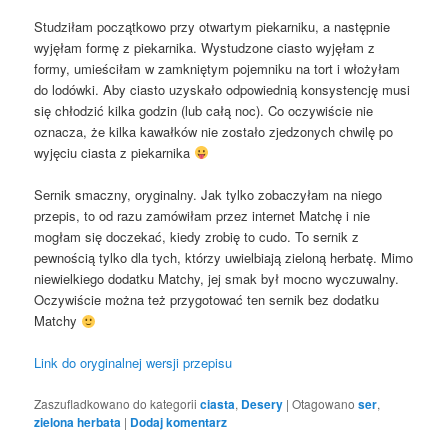
Studziłam początkowo przy otwartym piekarniku, a następnie
wyjęłam formę z piekarnika. Wystudzone ciasto wyjęłam z
formy, umieściłam w zamkniętym pojemniku na tort i włożyłam
do lodówki. Aby ciasto uzyskało odpowiednią konsystencję musi
się chłodzić kilka godzin (lub całą noc). Co oczywiście nie
oznacza, że kilka kawałków nie zostało zjedzonych chwilę po
wyjęciu ciasta z piekarnika
Sernik smaczny, oryginalny. Jak tylko zobaczyłam na niego
przepis, to od razu zamówiłam przez internet Matchę i nie
mogłam się doczekać, kiedy zrobię to cudo. To sernik z
pewnością tylko dla tych, którzy uwielbiają zieloną herbatę. Mimo
niewielkiego dodatku Matchy, jej smak był mocno wyczuwalny.
Oczywiście można też przygotować ten sernik bez dodatku
Matchy
Link do oryginalnej wersji przepisu
Zaszufladkowano do kategorii
ciasta
,
Desery
|
Otagowano
ser
,
zielona herbata
|
Dodaj komentarz