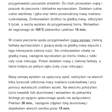
przygotowałam pozostałe składniki. Do miski przesiałam mąkę i
proszek do pieczenia i dokładnie wymieszałam. Dodałam cukier,
cukier waniliowy i jajka oraz lekko przestudzoną masę maślano-
czekoladową. Zmiksowałam (krótko) na gładką masę, odłożyłam
5 łyżek, a resztę wylałam do przygotowanej formy. Wstawiłam
do nagrzanego do
165°C
piekarnika i piekłam
15 min.
W czasie pieczenia spodu przygotowałam
masę serową:
zieloną
herbatę wymieszałam z gorącą wodą na gładką masę (wyszła z
tego intensywnie zielona maź). Ser zmiksowałam chwilę na
gładką masę, następnie wyciskałam po trochu mleka z tubki
cały czas miksując. Potem dodałam masę z zielonej herbaty, a
także kolejno po jednym jajku (cały czas miksując).
Masę serową wylałam na upieczony spód, nałożyłam na wierzch
kilka łyżeczek odłożonej masy maślano-czekoladowej i przy
pomocy wykałaczki zrobiłam wzorki. Na wierzchu położyłam
luźno kawałek folii aluminiowej i wstawiłam do piekarnika
(którego po wyjęciu upieczonego spodu nie wyłączałam).
Piekłam
30 min.
, następnie zdjęłam folię aluminiową i
dopiekałam wierzch sernika przez
15 min.