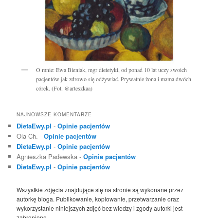
O mnie: Ewa Bieniak, mgr dietetyki, od ponad 10 lat uczy swoich
pacjentów jak zdrowo się odżywiać. Prywatnie żona i mama dwóch
córek. (Fot. @arteszkaa)
NAJNOWSZE KOMENTARZE
DietaEwy.pl
-
Opinie pacjentów
Ola Ch.
-
Opinie pacjentów
DietaEwy.pl
-
Opinie pacjentów
Agnieszka Padewska
-
Opinie pacjentów
DietaEwy.pl
-
Opinie pacjentów
Wszystkie zdjęcia znajdujące się na stronie są wykonane przez
autorkę bloga. Publikowanie, kopiowanie, przetwarzanie oraz
wykorzystanie niniejszych zdjęć bez wiedzy i zgody autorki jest
zabronione.