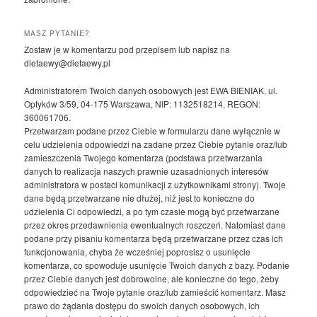
MASZ PYTANIE?
Zostaw je w komentarzu pod przepisem lub napisz na
dietaewy@dietaewy.pl
Administratorem Twoich danych osobowych jest EWA BIENIAK, ul.
Optyków 3/59, 04-175 Warszawa, NIP: 1132518214, REGON:
360061706.
Przetwarzam podane przez Ciebie w formularzu dane wyłącznie w
celu udzielenia odpowiedzi na zadane przez Ciebie pytanie oraz/lub
zamieszczenia Twojego komentarza (podstawa przetwarzania
danych to realizacja naszych prawnie uzasadnionych interesów
administratora w postaci komunikacji z użytkownikami strony). Twoje
dane będą przetwarzane nie dłużej, niż jest to konieczne do
udzielenia Ci odpowiedzi, a po tym czasie mogą być przetwarzane
przez okres przedawnienia ewentualnych roszczeń. Natomiast dane
podane przy pisaniu komentarza będą przetwarzane przez czas ich
funkcjonowania, chyba że wcześniej poprosisz o usunięcie
komentarza, co spowoduje usunięcie Twoich danych z bazy. Podanie
przez Ciebie danych jest dobrowolne, ale konieczne do tego, żeby
odpowiedzieć na Twoje pytanie oraz/lub zamieścić komentarz. Masz
prawo do żądania dostępu do swoich danych osobowych, ich