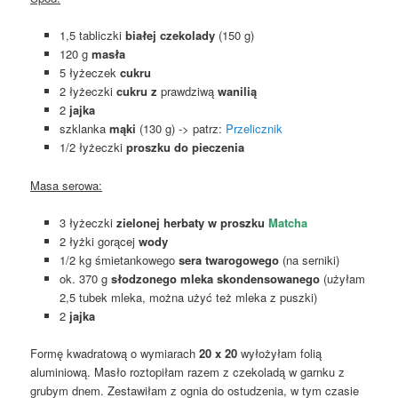
1,5 tabliczki
białej czekolady
(150 g)
120 g
masła
5 łyżeczek
cukru
2 łyżeczki
cukru z
prawdziwą
wanilią
2
jajka
szklanka
mąki
(130 g) -> patrz:
Przelicznik
1/2 łyżeczki
proszku do pieczenia
Masa serowa:
3 łyżeczki
zielonej herbaty w proszku
Matcha
2 łyżki gorącej
wody
1/2 kg śmietankowego
sera twarogowego
(na serniki)
ok. 370 g
słodzonego mleka skondensowanego
(użyłam
2,5 tubek mleka, można użyć też mleka z puszki)
2
jajka
Formę kwadratową o wymiarach
20 x 20
wyłożyłam folią
aluminiową. Masło roztopiłam razem z czekoladą w garnku z
grubym dnem. Zestawiłam z ognia do ostudzenia, w tym czasie