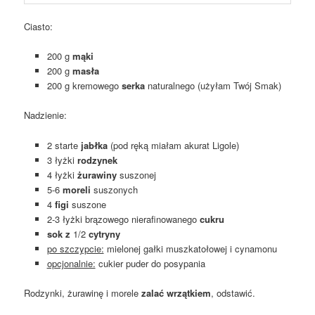
Ciasto:
200 g
mąki
200 g
masła
200 g kremowego
serka
naturalnego (użyłam Twój Smak)
Nadzienie:
2 starte
jabłka
(pod ręką miałam akurat Ligole)
3 łyżki
rodzynek
4 łyżki
żurawiny
suszonej
5-6
moreli
suszonych
4
figi
suszone
2-3 łyżki brązowego nierafinowanego
cukru
sok z
1/2
cytryny
po szczypcie:
mielonej gałki muszkatołowej i cynamonu
opcjonalnie:
cukier puder do posypania
Rodzynki, żurawinę i morele
zalać wrzątkiem
, odstawić.