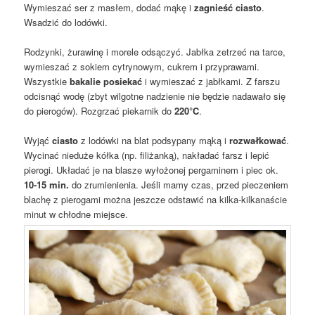
Wymieszać ser z masłem, dodać mąkę i
zagnieść ciasto
.
Wsadzić do lodówki.
Rodzynki, żurawinę i morele odsączyć. Jabłka zetrzeć na tarce,
wymieszać z sokiem cytrynowym, cukrem i przyprawami.
Wszystkie
bakalie posiekać
i wymieszać z jabłkami. Z farszu
odcisnąć wodę (zbyt wilgotne nadzienie nie będzie nadawało się
do pierogów). Rozgrzać piekarnik do
220°C
.
Wyjąć
ciasto
z lodówki na blat podsypany mąką i
rozwałkować
.
Wycinać nieduże kółka (np. filiżanką), nakładać farsz i lepić
pierogi. Układać je na blasze wyłożonej pergaminem i piec ok.
10-15 min.
do zrumienienia. Jeśli mamy czas, przed pieczeniem
blachę z pierogami można jeszcze odstawić na kilka-kilkanaście
minut w chłodne miejsce.