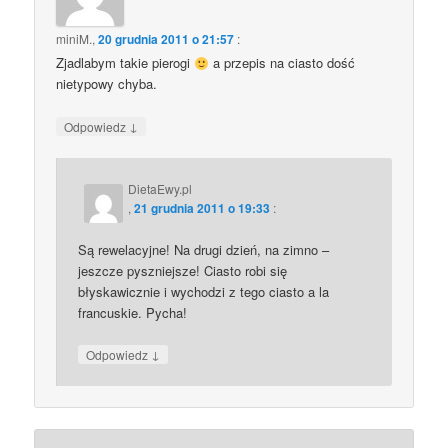
miniM.
,
20 grudnia 2011 o 21:57
:
Zjadlabym takie pierogi
a przepis na ciasto dość
nietypowy chyba.
↓
Odpowiedz
DietaEwy.pl
,
21 grudnia 2011 o 19:33
:
Są rewelacyjne! Na drugi dzień, na zimno –
jeszcze pyszniejsze! Ciasto robi się
błyskawicznie i wychodzi z tego ciasto a la
francuskie. Pycha!
↓
Odpowiedz