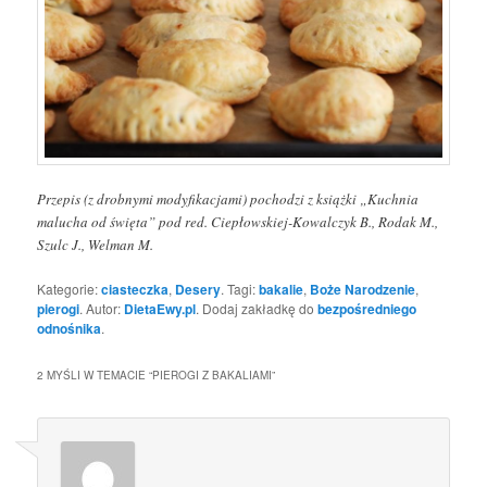
Przepis (z drobnymi modyfikacjami) pochodzi z książki „Kuchnia
malucha od święta” pod red. Ciepłowskiej-Kowalczyk B., Rodak M.,
Szulc J., Welman M.
Kategorie:
ciasteczka
,
Desery
. Tagi:
bakalie
,
Boże Narodzenie
,
pierogi
. Autor:
DietaEwy.pl
. Dodaj zakładkę do
bezpośredniego
odnośnika
.
2 MYŚLI W TEMACIE “
PIEROGI Z BAKALIAMI
”