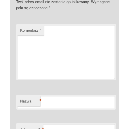
Twój adres email nie zostanie opublikowany.
Wymagane
pola są oznaczone
*
Komentarz
*
*
Nazwa