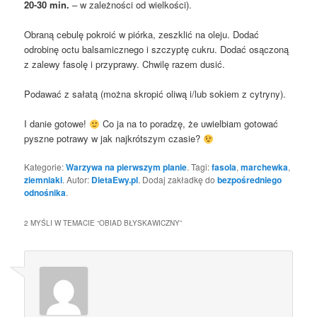
20-30 min.
– w zależności od wielkości).
Obraną cebulę pokroić w piórka, zeszklić na oleju. Dodać
odrobinę octu balsamicznego i szczyptę cukru. Dodać osączoną
z zalewy fasolę i przyprawy. Chwilę razem dusić.
Podawać z sałatą (można skropić oliwą i/lub sokiem z cytryny).
I danie gotowe!
Co ja na to poradzę, że uwielbiam gotować
pyszne potrawy w jak najkrótszym czasie?
Kategorie:
Warzywa na pierwszym planie
. Tagi:
fasola
,
marchewka
,
ziemniaki
. Autor:
DietaEwy.pl
. Dodaj zakładkę do
bezpośredniego
odnośnika
.
2 MYŚLI W TEMACIE “
OBIAD BŁYSKAWICZNY
”