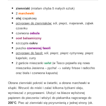
ziemniaki
(miałam chyba 5 małych sztuk)
2
marchewki
olej
rzepakowy
przyprawy do ziemniaków:
sól, pieprz, majeranek, ząbek
czosnku
czerwona
cebula
ocet balsamiczny
szczypta
cukru
puszka
czerwonej fasoli
przyprawy do fasoli:
sól, pieprz, pieprz cytrynowy, pieprz
kajeński, curry
2 garście mieszanki
sałat
(w Tesco pojawiła się nowa
mieszanka Jesienna – pycha! –> sałaty firisse i radicchio
oraz biała i czerwona kapusta)
Obrane ziemniaki pokroić w ćwiartki, a obrane marchewki w
słupki. Wrzucić do miski i zalać kilkoma łyżkami oleju,
wymieszać z przyprawami. Ułożyć na blasze wyłożonej
papierem do pieczenia i włożyć do piekarnika nagrzanego do
200°C
. Piec aż ziemniaki się przyrumienią z jednej strony (ok.