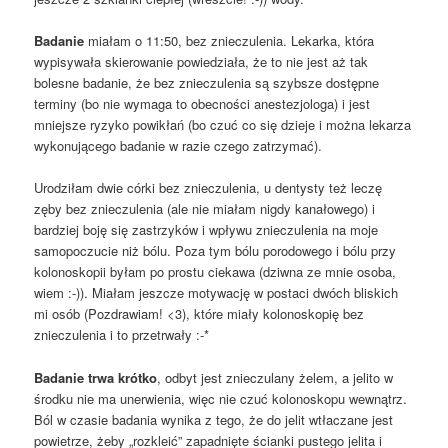
Badanie
miałam o 11:50, bez znieczulenia. Lekarka, która
wypisywała skierowanie powiedziała, że to nie jest aż tak
bolesne badanie, że bez znieczulenia są szybsze dostępne
terminy (bo nie wymaga to obecności anestezjologa) i jest
mniejsze ryzyko powikłań (bo czuć co się dzieje i można lekarza
wykonującego badanie w razie czego zatrzymać).
Urodziłam dwie córki bez znieczulenia, u dentysty też leczę
zęby bez znieczulenia (ale nie miałam nigdy kanałowego) i
bardziej boję się zastrzyków i wpływu znieczulenia na moje
samopoczucie niż bólu. Poza tym bólu porodowego i bólu przy
kolonoskopii byłam po prostu ciekawa (dziwna ze mnie osoba,
wiem :-)). Miałam jeszcze motywację w postaci dwóch bliskich
mi osób (Pozdrawiam! <3), które miały kolonoskopię bez
znieczulenia i to przetrwały :-*
Badanie trwa krótko
, odbyt jest znieczulany żelem, a jelito w
środku nie ma unerwienia, więc nie czuć kolonoskopu wewnątrz.
Ból w czasie badania wynika z tego, że do jelit wtłaczane jest
powietrze, żeby „rozkleić” zapadnięte ścianki pustego jelita i