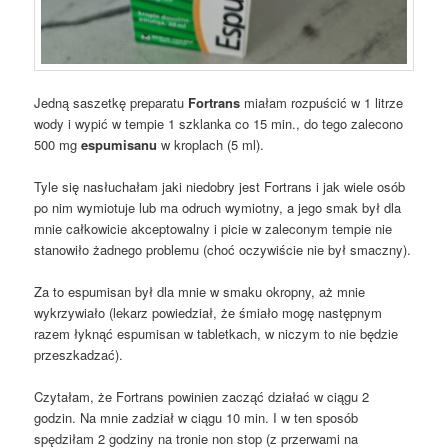
Jedną saszetkę preparatu
Fortrans
miałam rozpuścić w 1 litrze
wody i wypić w tempie 1 szklanka co 15 min., do tego zalecono
500 mg
espumisanu
w kroplach (5 ml).
Tyle się nasłuchałam jaki niedobry jest Fortrans i jak wiele osób
po nim wymiotuje lub ma odruch wymiotny, a jego smak był dla
mnie całkowicie akceptowalny i picie w zaleconym tempie nie
stanowiło żadnego problemu (choć oczywiście nie był smaczny).
Za to espumisan był dla mnie w smaku okropny, aż mnie
wykrzywiało (lekarz powiedział, że śmiało mogę następnym
razem łyknąć espumisan w tabletkach, w niczym to nie będzie
przeszkadzać).
Czytałam, że Fortrans powinien zacząć działać w ciągu 2
godzin. Na mnie zadział w ciągu 10 min. I w ten sposób
spędziłam 2 godziny na tronie non stop (z przerwami na