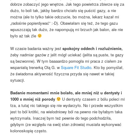
dobrze zobaczyć jego wnętrze. Jak tego powietrza zbierze się za
dużo, to boli tak, jakby bardzo chciało się puścić gazy, a nie
można (ale to tylko takie odczucie, bo można, lekarz kazał mi
„radośnie popierdywać” :-D). Obawiałam się też, że tego gazu
wpuszczają tak dużo, że napompują mi brzuch jak balon, ale nie
było aż tak źle
W czasie badania ważny jest
spokojny oddech i rozluźnienie,
żeby nadmiar gazów z jelit mógł uciekać (jelita są puste, te gazy
są bezwonne). W tym baaaardzo pomogła mi praca z ciałem ze
wspaniałą trenerką Olą G. w
Square Fit Studio
. Kto by pomyślał,
że świadoma aktywność fizyczna przyda się nawet w takiej
sytuacji.
Badanie momentami mnie bolało, ale mniej niż u dentysty i
1000 x mniej niż porody
U dentysty czasem z bólu poleci mi
łza, a tutaj nic takiego się nie wydarzyło. No i przede wszystkim
jest to ból krótki, na wielodniowy ból na pewno nie byłabym taka
wytrzymała. Inaczej bym też pewnie do tego podchodziła,
gdybym (ze względu na swój stan zdrowia) musiała wykonywać
kolonoskopię często.