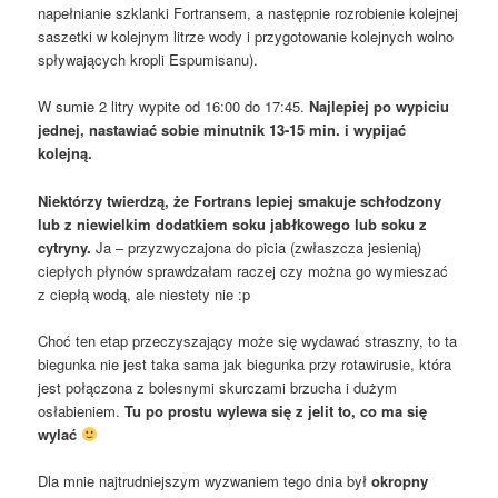
napełnianie szklanki Fortransem, a następnie rozrobienie kolejnej
saszetki w kolejnym litrze wody i przygotowanie kolejnych wolno
spływających kropli Espumisanu).
W sumie 2 litry wypite od 16:00 do 17:45.
Najlepiej po wypiciu
jednej, nastawiać sobie minutnik 13-15 min. i wypijać
kolejną.
Niektórzy twierdzą, że Fortrans lepiej smakuje schłodzony
lub z niewielkim dodatkiem soku jabłkowego lub soku z
cytryny.
Ja – przyzwyczajona do picia (zwłaszcza jesienią)
ciepłych płynów sprawdzałam raczej czy można go wymieszać
z ciepłą wodą, ale niestety nie :p
Choć ten etap przeczyszający może się wydawać straszny, to ta
biegunka nie jest taka sama jak biegunka przy rotawirusie, która
jest połączona z bolesnymi skurczami brzucha i dużym
osłabieniem.
Tu po prostu wylewa się z jelit to, co ma się
wylać
Dla mnie najtrudniejszym wyzwaniem tego dnia był
okropny