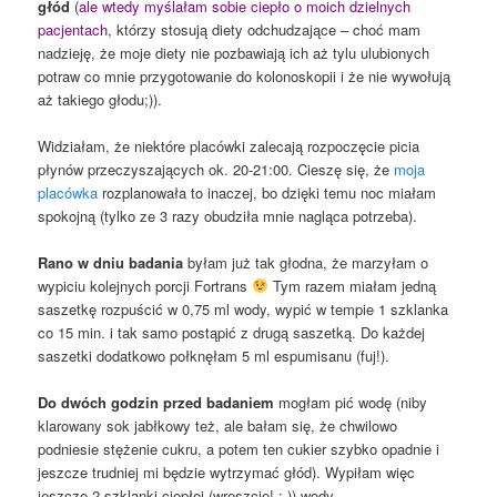
głód
(
ale wtedy myślałam sobie ciepło o moich dzielnych
pacjentach,
którzy stosują diety odchudzające – choć mam
nadzieję, że moje diety nie pozbawiają ich aż tylu ulubionych
potraw co mnie przygotowanie do kolonoskopii i że nie wywołują
aż takiego głodu;)).
Widziałam, że niektóre placówki zalecają rozpoczęcie picia
płynów przeczyszających ok. 20-21:00. Cieszę się, że
moja
placówka
rozplanowała to inaczej, bo dzięki temu noc miałam
spokojną (tylko ze 3 razy obudziła mnie nagląca potrzeba).
Rano w dniu badania
byłam już tak głodna, że marzyłam o
wypiciu kolejnych porcji Fortrans
Tym razem miałam jedną
saszetkę rozpuścić w 0,75 ml wody, wypić w tempie 1 szklanka
co 15 min. i tak samo postąpić z drugą saszetką. Do każdej
saszetki dodatkowo połknęłam 5 ml espumisanu (fuj!).
Do dwóch godzin przed badaniem
mogłam pić wodę (niby
klarowany sok jabłkowy też, ale bałam się, że chwilowo
podniesie stężenie cukru, a potem ten cukier szybko opadnie i
jeszcze trudniej mi będzie wytrzymać głód). Wypiłam więc
jeszcze 2 szklanki ciepłej (wreszcie! :-)) wody.