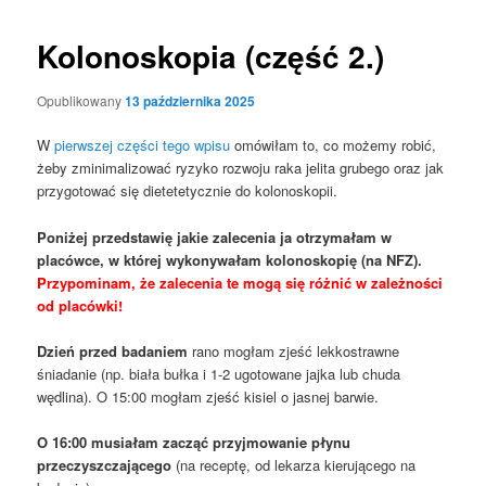
Kolonoskopia (część 2.)
Opublikowany
13 października 2025
W
pierwszej części tego wpisu
omówiłam to, co możemy robić,
żeby zminimalizować ryzyko rozwoju raka jelita grubego oraz jak
przygotować się dietetetycznie do kolonoskopii.
Poniżej przedstawię jakie zalecenia ja otrzymałam w
placówce, w której wykonywałam kolonoskopię (na NFZ).
Przypominam, że zalecenia te mogą się różnić w zależności
od placówki!
Dzień przed badaniem
rano mogłam zjeść lekkostrawne
śniadanie (np. biała bułka i 1-2 ugotowane jajka lub chuda
wędlina). O 15:00 mogłam zjeść kisiel o jasnej barwie.
O 16:00 musiałam zacząć przyjmowanie płynu
przeczyszczającego
(na receptę, od lekarza kierującego na