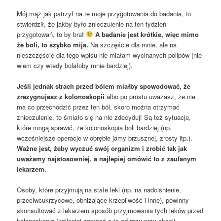
Mój mąż jak patrzył na te moje przygotowania do badania, to
stwierdził, że jakby było znieczulenie na ten tydzień
przygotowań, to by brał
A badanie jest krótkie, więc mimo
że boli, to szybko mija.
Na szczęście dla mnie, ale na
nieszczęście dla tego wpisu nie miałam wycinanych polipów (nie
wiem czy wtedy bolałoby mnie bardziej).
Jeśli jednak strach przed bólem miałby spowodować, że
zrezygnujesz z kolonoskopii
albo po prostu uważasz, że nie
ma co przechodzić przez ten ból, skoro można otrzymać
znieczulenie, to śmiało się na nie zdecyduj! Są też sytuacje,
które mogą sprawić, że kolonoskopia boli bardziej (np.
wcześniejsze operacje w obrębie jamy brzusznej, zrosty itp.).
Ważne jest, żeby wyczuć swój organizm i zrobić tak jak
uważamy najstosowniej, a najlepiej omówić to z zaufanym
lekarzem.
Osoby, które przyjmują na stałe leki (np. na nadciśnienie,
przeciwcukrzycowe, obniżające krzepliwość i inne), powinny
skonsultować z lekarzem sposób przyjmowania tych leków przed
kolonoskopią (najlepiej zapytać o to od razu przy okazji