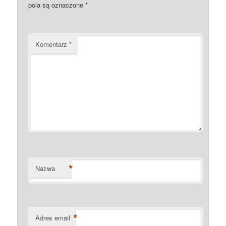
pola są oznaczone
*
Komentarz
*
*
Nazwa
*
Adres email